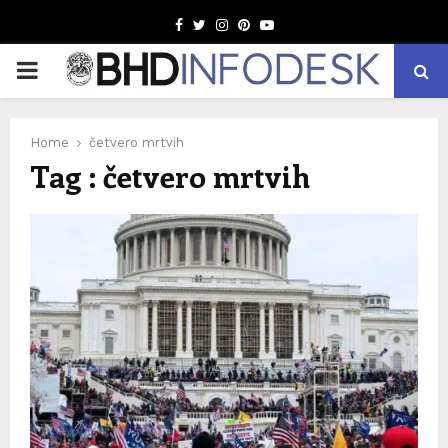
Facebook
Twitter
Instagram
Pinterest
Youtube
PRIMARY
MENU
Home
četvero mrtvih
Tag : četvero mrtvih