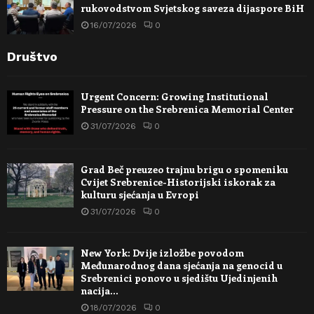
rukovodstvom Svjetskog saveza dijaspore BiH
16/07/2026
0
Društvo
Urgent Concern: Growing Institutional
Pressure on the Srebrenica Memorial Center
31/07/2026
0
Grad Beč preuzeo trajnu brigu o spomeniku
Cvijet Srebrenice-Historijski iskorak za
kulturu sjećanja u Evropi
31/07/2026
0
New York: Dvije izložbe povodom
Međunarodnog dana sjećanja na genocid u
Srebrenici ponovo u sjedištu Ujedinjenih
nacija…
18/07/2026
0