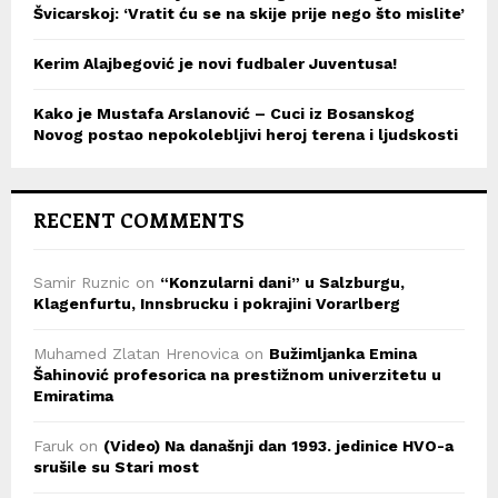
Švicarskoj: ‘Vratit ću se na skije prije nego što mislite’
Kerim Alajbegović je novi fudbaler Juventusa!
Kako je Mustafa Arslanović – Cuci iz Bosanskog
Novog postao nepokolebljivi heroj terena i ljudskosti
RECENT COMMENTS
Samir Ruznic
on
“Konzularni dani” u Salzburgu,
Klagenfurtu, Innsbrucku i pokrajini Vorarlberg
Muhamed Zlatan Hrenovica
on
Bužimljanka Emina
Šahinović profesorica na prestižnom univerzitetu u
Emiratima
Faruk
on
(Video) Na današnji dan 1993. jedinice HVO-a
srušile su Stari most