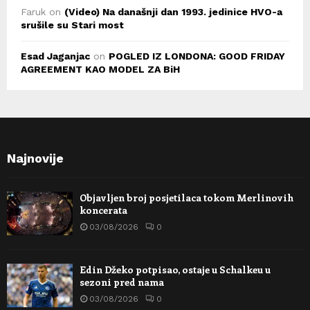
Faruk
on
(Video) Na današnji dan 1993. jedinice HVO-a
srušile su Stari most
Esad Jaganjac
on
POGLED IZ LONDONA: GOOD FRIDAY
AGREEMENT KAO MODEL ZA BiH
Najnovije
Objavljen broj posjetilaca tokom Merlinovih
koncerata
03/08/2026
0
Edin Džeko potpisao, ostaje u Schalkeu u
sezoni pred nama
03/08/2026
0