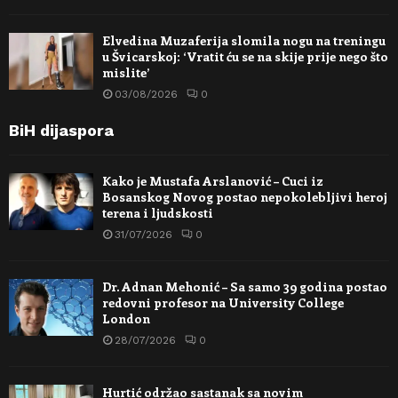
Elvedina Muzaferija slomila nogu na treningu
u Švicarskoj: ‘Vratit ću se na skije prije nego što
mislite’
03/08/2026
0
BiH dijaspora
Kako je Mustafa Arslanović – Cuci iz
Bosanskog Novog postao nepokolebljivi heroj
terena i ljudskosti
31/07/2026
0
Dr. Adnan Mehonić – Sa samo 39 godina postao
redovni profesor na University College
London
28/07/2026
0
Hurtić održao sastanak sa novim