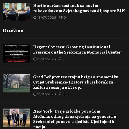
Hurtić održao sastanak sa novim
rukovodstvom Svjetskog saveza dijaspore BiH
16/07/2026
0
Društvo
Urgent Concern: Growing Institutional
Pressure on the Srebrenica Memorial Center
31/07/2026
0
Grad Beč preuzeo trajnu brigu o spomeniku
Cvijet Srebrenice-Historijski iskorak za
kulturu sjećanja u Evropi
31/07/2026
0
New York: Dvije izložbe povodom
Međunarodnog dana sjećanja na genocid u
Srebrenici ponovo u sjedištu Ujedinjenih
nacija…