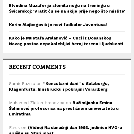
Elvedina Muzaferija slomila nogu na treningu u
Švicarskoj: ‘Vratit ću se na skije prije nego što mislite’
Kerim Alajbegović je novi fudbaler Juventusa!
Kako je Mustafa Arslanović – Cuci iz Bosanskog
Novog postao nepokolebljivi heroj terena i ljudskosti
RECENT COMMENTS
Samir Ruznic
on
“Konzularni dani” u Salzburgu,
Klagenfurtu, Innsbrucku i pokrajini Vorarlberg
Muhamed Zlatan Hrenovica
on
Bužimljanka Emina
Šahinović profesorica na prestižnom univerzitetu u
Emiratima
Faruk
on
(Video) Na današnji dan 1993. jedinice HVO-a
srušile su Stari most