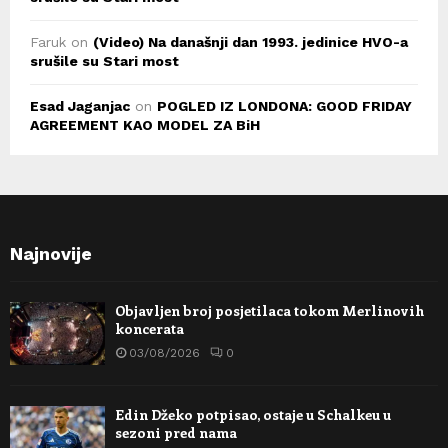
Faruk
on
(Video) Na današnji dan 1993. jedinice HVO-a
srušile su Stari most
Esad Jaganjac
on
POGLED IZ LONDONA: GOOD FRIDAY
AGREEMENT KAO MODEL ZA BiH
Najnovije
Objavljen broj posjetilaca tokom Merlinovih
koncerata
03/08/2026
0
Edin Džeko potpisao, ostaje u Schalkeu u
sezoni pred nama