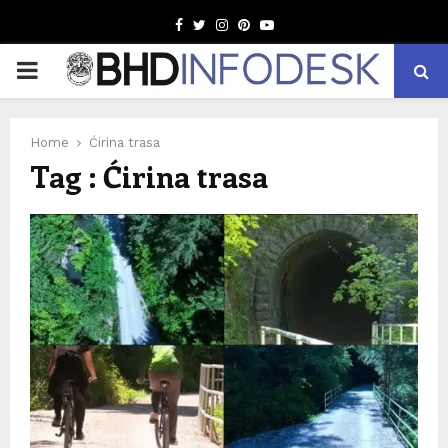
Facebook
Twitter
Instagram
Pinterest
Youtube
PRIMARY
MENU
Home
Ćirina trasa
Tag : Ćirina trasa