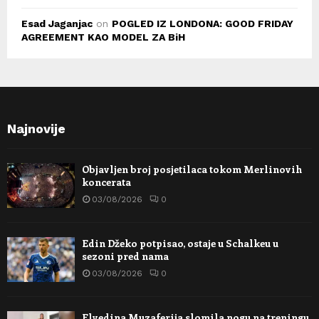
Esad Jaganjac
on
POGLED IZ LONDONA: GOOD FRIDAY
AGREEMENT KAO MODEL ZA BiH
Najnovije
Objavljen broj posjetilaca tokom Merlinovih
koncerata
03/08/2026
0
Edin Džeko potpisao, ostaje u Schalkeu u
sezoni pred nama
03/08/2026
0
Elvedina Muzaferija slomila nogu na treningu