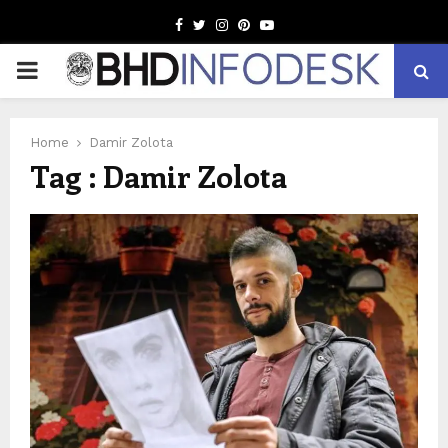
Facebook
Twitter
Instagram
Pinterest
Youtube
PRIMARY
MENU
Home
Damir Zolota
Tag : Damir Zolota