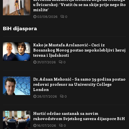
u Švicarskoj: ‘Vratit ću se na skije prije nego što
mislite’
03/08/2026
0
BiH dijaspora
Kako je Mustafa Arslanović – Cuci iz
Bosanskog Novog postao nepokolebljivi heroj
terena i ljudskosti
31/07/2026
0
Dr. Adnan Mehonić – Sa samo 39 godina postao
redovni profesor na University College
London
28/07/2026
0
Hurtić održao sastanak sa novim
rukovodstvom Svjetskog saveza dijaspore BiH
16/07/2026
0