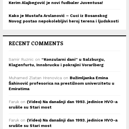
Kerim Alajbegović je novi fudbaler Juventusa!
Kako je Mustafa Arslanović – Cuci iz Bosanskog
Novog postao nepokolebljivi heroj terena i ljudskosti
RECENT COMMENTS
Samir Ruznic
on
“Konzularni dani” u Salzburgu,
Klagenfurtu, Innsbrucku i pokrajini Vorarlberg
Muhamed Zlatan Hrenovica
on
Bužimljanka Emina
Šahinović profesorica na prestižnom univerzitetu u
Emiratima
Faruk
on
(Video) Na današnji dan 1993. jedinice HVO-a
srušile su Stari most
Faruk
on
(Video) Na današnji dan 1993. jedinice HVO-a
srušile su Stari most