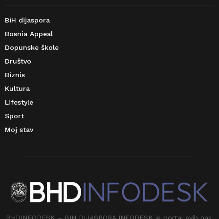
BiH dijaspora
Bosnia Appeal
Dopunske škole
Društvo
Biznis
Kultura
Lifestyle
Sport
Moj stav
BHDINFODESK – BIH DIJASPORA INFODESK je portal svih nas.