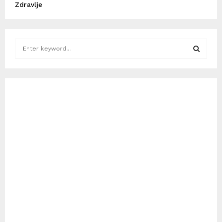
Zdravlje
S
e
a
S
r
c
E
h
f
A
o
r
R
:
C
H