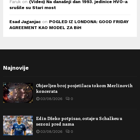
Faruk
on
(Video) Na današnji dan 1993. jedinice HVO-a
srušile su Stari most
Esad Jaganjac
on
POGLED IZ LONDONA: GOOD FRIDAY
AGREEMENT KAO MODEL ZA BiH
Najnovije
Objavljen broj posjetilaca tokom Merlinovih
koncerata
03/08/2026
0
Edin Džeko potpisao, ostaje u Schalkeu u
sezoni pred nama
03/08/2026
0