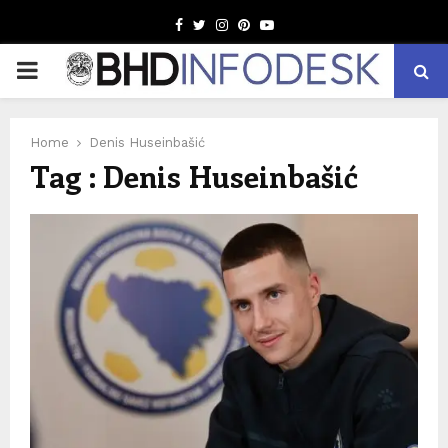
Facebook
Twitter
Instagram
Pinterest
Youtube
PRIMARY
MENU
Home
Denis Huseinbašić
Tag : Denis Huseinbašić