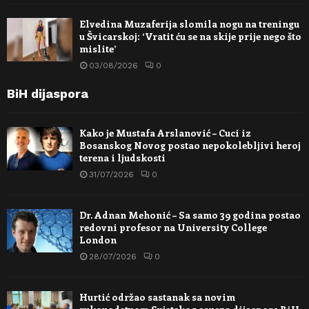
Elvedina Muzaferija slomila nogu na treningu
u Švicarskoj: ‘Vratit ću se na skije prije nego što
mislite’
03/08/2026
0
BiH dijaspora
Kako je Mustafa Arslanović – Cuci iz
Bosanskog Novog postao nepokolebljivi heroj
terena i ljudskosti
31/07/2026
0
Dr. Adnan Mehonić – Sa samo 39 godina postao
redovni profesor na University College
London
28/07/2026
0
Hurtić održao sastanak sa novim