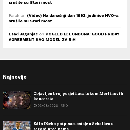
srušile su Stari most
Faruk
on
(Video) Na današnji dan 1993. jedinice HVO-a
srušile su Stari most
Esad Jaganjac
on
POGLED IZ LONDONA: GOOD FRIDAY
AGREEMENT KAO MODEL ZA BiH
Najnovije
Objavljen broj posjetilaca tokom Merlinovih
koncerata
03/08/2026
0
Edin Džeko potpisao, ostaje u Schalkeu u
sezoni pred nama