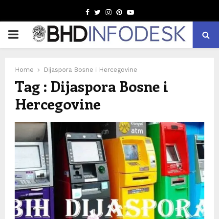
Facebook
Twitter
Instagram
Pinterest
Youtube
PRIMARY
MENU
Home
Dijaspora Bosne i Hercegovine
Tag : Dijaspora Bosne i
Hercegovine