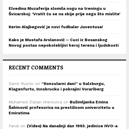
Elvedina Muzaferija slomila nogu na treningu u
Švicarskoj: ‘Vratit ću se na skije prije nego što mislite’
Kerim Alajbegović je novi fudbaler Juventusa!
Kako je Mustafa Arslanović – Cuci iz Bosanskog
Novog postao nepokolebljivi heroj terena i ljudskosti
RECENT COMMENTS
Samir Ruznic
on
“Konzularni dani” u Salzburgu,
Klagenfurtu, Innsbrucku i pokrajini Vorarlberg
Muhamed Zlatan Hrenovica
on
Bužimljanka Emina
Šahinović profesorica na prestižnom univerzitetu u
Emiratima
Faruk
on
(Video) Na današnji dan 1993. jedinice HVO-a