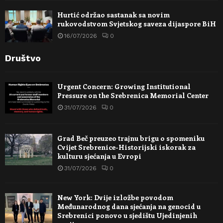
Hurtić održao sastanak sa novim
rukovodstvom Svjetskog saveza dijaspore BiH
16/07/2026
0
Društvo
Urgent Concern: Growing Institutional
Pressure on the Srebrenica Memorial Center
31/07/2026
0
Grad Beč preuzeo trajnu brigu o spomeniku
Cvijet Srebrenice-Historijski iskorak za
kulturu sjećanja u Evropi
31/07/2026
0
New York: Dvije izložbe povodom
Međunarodnog dana sjećanja na genocid u
Srebrenici ponovo u sjedištu Ujedinjenih