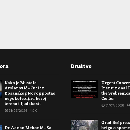
pora
Društvo
Kako je Mustafa
Urgent Conce
Arslanović – Cuci iz
Institutional 
Bosanskog Novog postao
the Srebrenic
nepokolebljivi heroj
Center
terena i ljudskosti
31/07/2026
31/07/2026
0
Grad Beč preu
Dr. Adnan Mehonić – Sa
brigu o spome