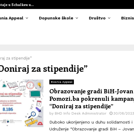
staje u Schalkeu u…
Elvedina Muzaf
snia Appeal
Dopunske škole
Društvo
Biznis
raj za stipendije”
“Doniraj za stipendije”
Bosnia Appeal
Obrazovanje gradi BiH-Jovan 
Pomozi.ba pokrenuli kampan
“Doniraj za stipendije”
by
BHD Info Desk Administrator
30/08/202
Duboko ukorijenjeno u duhu solidarnosti i
Udruženje “Obrazovanje gradi BiH – Jovan 