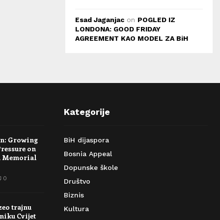
Esad Jaganjac
on
POGLED IZ
LONDONA: GOOD FRIDAY
AGREEMENT KAO MODEL ZA BiH
Kategorije
rn: Growing
BiH dijaspora
Pressure on
Bosnia Appeal
a Memorial
Dopunske škole
0
Društvo
Biznis
zeo trajnu
Kultura
niku Cvijet