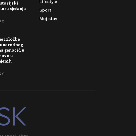
Lifestyle
storijski
turu sjećanja
Sport
Moj stav
0
je izložbe
unarodnog
na genocid u
novo u
njenih
0