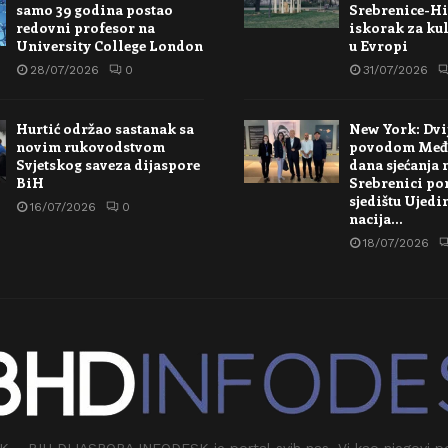
samo 39 godina postao
Srebrenice-Hi
redovni profesor na
iskorak za kul
University College London
u Evropi
28/07/2026
0
31/07/2026
Hurtić održao sastanak sa
New York: Dvi
novim rukovodstvom
povodom Međ
Svjetskog saveza dijaspore
dana sjećanja 
BiH
Srebrenici po
sjedištu Ujedi
16/07/2026
0
nacija…
18/07/2026