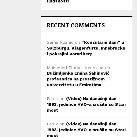
ljudskosti
RECENT COMMENTS
Samir Ruznic
on
“Konzularni dani” u
Salzburgu, Klagenfurtu, Innsbrucku
i pokrajini Vorarlberg
Muhamed Zlatan Hrenovica
on
Bužimljanka Emina Šahinović
profesorica na prestižnom
univerzitetu u Emiratima
Faruk
on
(Video) Na današnji dan
1993. jedinice HVO-a srušile su Stari
most
Faruk
on
(Video) Na današnji dan
1993. jedinice HVO-a srušile su Stari
most