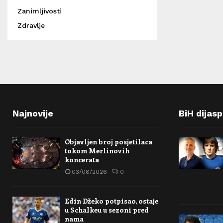
Zanimljivosti
Zdravlje
Najnovije
BiH dijas
Objavljen broj posjetilaca
tokom Merlinovih
koncerata
03/08/2026
0
Edin Džeko potpisao, ostaje
u Schalkeu u sezoni pred
nama