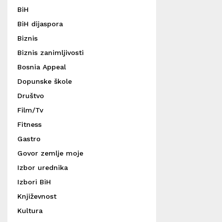
BiH
BiH dijaspora
Biznis
Biznis zanimljivosti
Bosnia Appeal
Dopunske škole
Društvo
Film/Tv
Fitness
Gastro
Govor zemlje moje
Izbor urednika
Izbori BiH
Književnost
Kultura