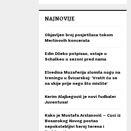
NAJNOVIJE
Objavljen broj posjetilaca tokom
Merlinovih koncerata
Edin Džeko potpisao, ostaje u
Schalkeu u sezoni pred nama
Elvedina Muzaferija slomila nogu na
treningu u Švicarskoj: ‘Vratit ću se
na skije prije nego što mislite’
Kerim Alajbegović je novi fudbaler
Juventusa!
Kako je Mustafa Arslanović – Cuci iz
Bosanskog Novog postao
nepokolebljivi heroj terena i