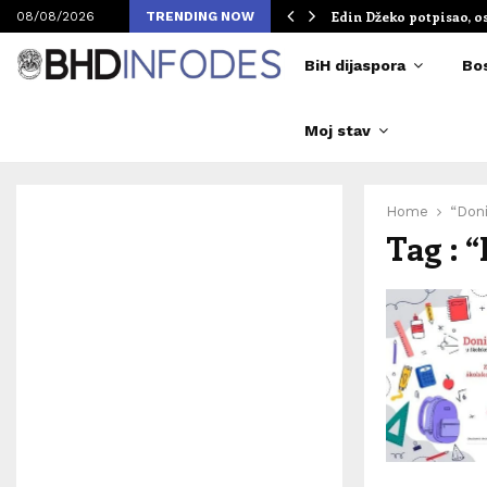
om Merlinovih koncerata
Edin Džeko potpisao, o
08/08/2026
TRENDING NOW
BiH dijaspora
Bo
Moj stav
Home
“Doni
Tag : 