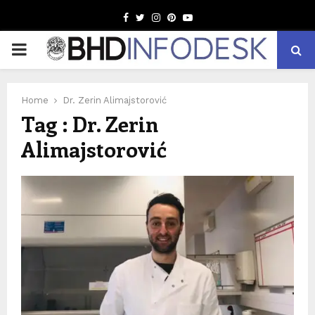
Facebook
Twitter
Instagram
Pinterest
Youtube
PRIMARY
MENU
Home
Dr. Zerin Alimajstorović
Tag : Dr. Zerin
Alimajstorović