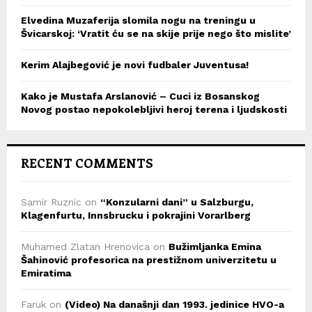
Elvedina Muzaferija slomila nogu na treningu u
Švicarskoj: ‘Vratit ću se na skije prije nego što mislite’
Kerim Alajbegović je novi fudbaler Juventusa!
Kako je Mustafa Arslanović – Cuci iz Bosanskog
Novog postao nepokolebljivi heroj terena i ljudskosti
RECENT COMMENTS
Samir Ruznic
on
“Konzularni dani” u Salzburgu,
Klagenfurtu, Innsbrucku i pokrajini Vorarlberg
Muhamed Zlatan Hrenovica
on
Bužimljanka Emina
Šahinović profesorica na prestižnom univerzitetu u
Emiratima
Faruk
on
(Video) Na današnji dan 1993. jedinice HVO-a