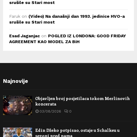
srušile su Stari most
Faruk
on
(Video) Na današnji dan 1993. jedinice HVO-a
srušile su Stari most
Esad Jaganjac
on
POGLED IZ LONDONA: GOOD FRIDAY
AGREEMENT KAO MODEL ZA BiH
Najnovije
Objavljen broj posjetilaca tokom Merlinovih
koncerata
03/08/2026
0
Edin Džeko potpisao, ostaje u Schalkeu u
sezoni pred nama