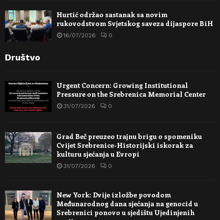
Hurtić održao sastanak sa novim
rukovodstvom Svjetskog saveza dijaspore BiH
16/07/2026
0
Društvo
Urgent Concern: Growing Institutional
Pressure on the Srebrenica Memorial Center
31/07/2026
0
Grad Beč preuzeo trajnu brigu o spomeniku
Cvijet Srebrenice-Historijski iskorak za
kulturu sjećanja u Evropi
31/07/2026
0
New York: Dvije izložbe povodom
Međunarodnog dana sjećanja na genocid u
Srebrenici ponovo u sjedištu Ujedinjenih