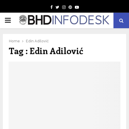
Facebook
Twitter
Instagram
Pinterest
Youtube
PRIMARY
MENU
Home
Edin Adilović
Tag : Edin Adilović