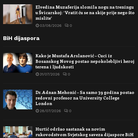
Elvedina Muzaferija slomila nogu na treningu
u Švicarskoj: ‘Vratit ću se na skije prije nego što
mislite’
03/08/2026
0
BiH dijaspora
Kako je Mustafa Arslanović – Cuci iz
Bosanskog Novog postao nepokolebljivi heroj
terena i ljudskosti
31/07/2026
0
Dr. Adnan Mehonić – Sa samo 39 godina postao
redovni profesor na University College
London
28/07/2026
0
Hurtić održao sastanak sa novim
rukovodstvom Svjetskog saveza dijaspore BiH