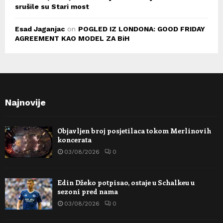
srušile su Stari most
Esad Jaganjac
on
POGLED IZ LONDONA: GOOD FRIDAY
AGREEMENT KAO MODEL ZA BiH
Najnovije
Objavljen broj posjetilaca tokom Merlinovih
koncerata
03/08/2026
0
Edin Džeko potpisao, ostaje u Schalkeu u
sezoni pred nama
03/08/2026
0