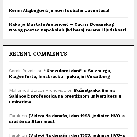
Kerim Alajbegović je novi fudbaler Juventusa!
Kako je Mustafa Arslanović – Cuci iz Bosanskog
Novog postao nepokolebljivi heroj terena i ljudskosti
RECENT COMMENTS
Samir Ruznic
on
“Konzularni dani” u Salzburgu,
Klagenfurtu, Innsbrucku i pokrajini Vorarlberg
Muhamed Zlatan Hrenovica
on
Bužimljanka Emina
Šahinović profesorica na prestižnom univerzitetu u
Emiratima
Faruk
on
(Video) Na današnji dan 1993. jedinice HVO-a
srušile su Stari most
Faruk
on
(Video) Na današnji dan 1993. jedinice HVO-a