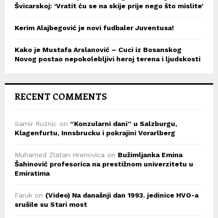
Švicarskoj: ‘Vratit ću se na skije prije nego što mislite’
Kerim Alajbegović je novi fudbaler Juventusa!
Kako je Mustafa Arslanović – Cuci iz Bosanskog
Novog postao nepokolebljivi heroj terena i ljudskosti
RECENT COMMENTS
Samir Ruznic
on
“Konzularni dani” u Salzburgu,
Klagenfurtu, Innsbrucku i pokrajini Vorarlberg
Muhamed Zlatan Hrenovica
on
Bužimljanka Emina
Šahinović profesorica na prestižnom univerzitetu u
Emiratima
Faruk
on
(Video) Na današnji dan 1993. jedinice HVO-a
srušile su Stari most