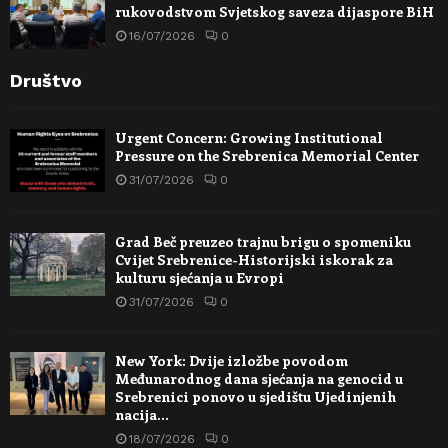
rukovodstvom Svjetskog saveza dijaspore BiH
16/07/2026
0
Društvo
Urgent Concern: Growing Institutional
Pressure on the Srebrenica Memorial Center
31/07/2026
0
Grad Beč preuzeo trajnu brigu o spomeniku
Cvijet Srebrenice-Historijski iskorak za
kulturu sjećanja u Evropi
31/07/2026
0
New York: Dvije izložbe povodom
Međunarodnog dana sjećanja na genocid u
Srebrenici ponovo u sjedištu Ujedinjenih
nacija…
18/07/2026
0