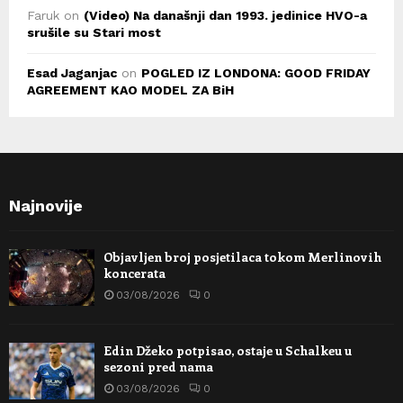
Faruk
on
(Video) Na današnji dan 1993. jedinice HVO-a
srušile su Stari most
Esad Jaganjac
on
POGLED IZ LONDONA: GOOD FRIDAY
AGREEMENT KAO MODEL ZA BiH
Najnovije
Objavljen broj posjetilaca tokom Merlinovih
koncerata
03/08/2026
0
Edin Džeko potpisao, ostaje u Schalkeu u
sezoni pred nama
03/08/2026
0