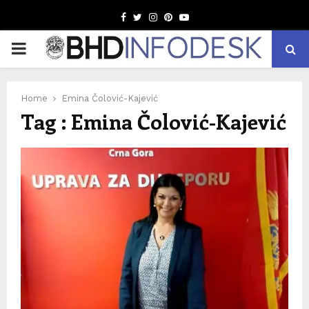
Facebook
Twitter
Instagram
Pinterest
Youtube
PRIMARY
MENU
Home
Emina Čolović-Kajević
Tag : Emina Čolović-Kajević