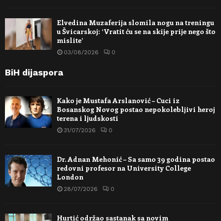
Elvedina Muzaferija slomila nogu na treningu
u Švicarskoj: ‘Vratit ću se na skije prije nego što
mislite’
03/08/2026
0
BiH dijaspora
Kako je Mustafa Arslanović – Cuci iz
Bosanskog Novog postao nepokolebljivi heroj
terena i ljudskosti
31/07/2026
0
Dr. Adnan Mehonić – Sa samo 39 godina postao
redovni profesor na University College
London
28/07/2026
0
Hurtić održao sastanak sa novim