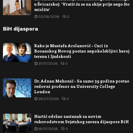
u Švicarskoj: ‘Vratit ću se na skije prije nego što
mislite’
03/08/2026
0
BiH dijaspora
Kako je Mustafa Arslanović – Cuci iz
Bosanskog Novog postao nepokolebljivi heroj
terena i ljudskosti
31/07/2026
0
Dr. Adnan Mehonić – Sa samo 39 godina postao
redovni profesor na University College
London
28/07/2026
0
Hurtić održao sastanak sa novim
rukovodstvom Svjetskog saveza dijaspore BiH
16/07/2026
0