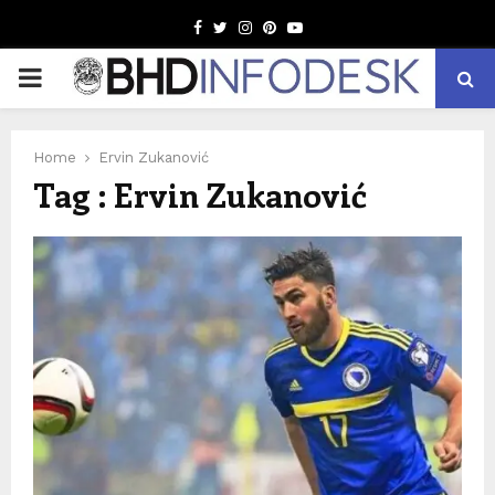
Facebook
Twitter
Instagram
Pinterest
Youtube
PRIMARY
MENU
Home
Ervin Zukanović
Tag : Ervin Zukanović