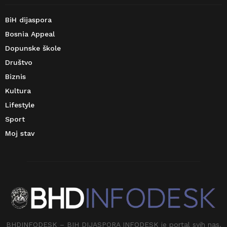
BiH dijaspora
Bosnia Appeal
Dopunske škole
Društvo
Biznis
Kultura
Lifestyle
Sport
Moj stav
BHDINFODESK – BIH DIJASPORA INFODESK je portal svih nas.