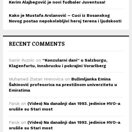
Kerim Alajbegović je novi fudbaler Juventusa!
Kako je Mustafa Arslanović – Cuci iz Bosanskog
Novog postao nepokolebljivi heroj terena i ljudskosti
RECENT COMMENTS
Samir Ruznic
on
“Konzularni dani” u Salzburgu,
Klagenfurtu, Innsbrucku i pokrajini Vorarlberg
Muhamed Zlatan Hrenovica
on
Bužimljanka Emina
Šahinović profesorica na prestižnom univerzitetu u
Emiratima
Faruk
on
(Video) Na današnji dan 1993. jedinice HVO-a
srušile su Stari most
Faruk
on
(Video) Na današnji dan 1993. jedinice HVO-a
srušile su Stari most