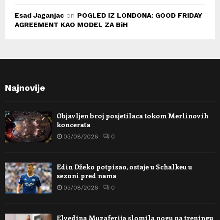
Esad Jaganjac
on
POGLED IZ LONDONA: GOOD FRIDAY
AGREEMENT KAO MODEL ZA BiH
Najnovije
Objavljen broj posjetilaca tokom Merlinovih
koncerata
03/08/2026
0
Edin Džeko potpisao, ostaje u Schalkeu u
sezoni pred nama
03/08/2026
0
Elvedina Muzaferija slomila nogu na treningu