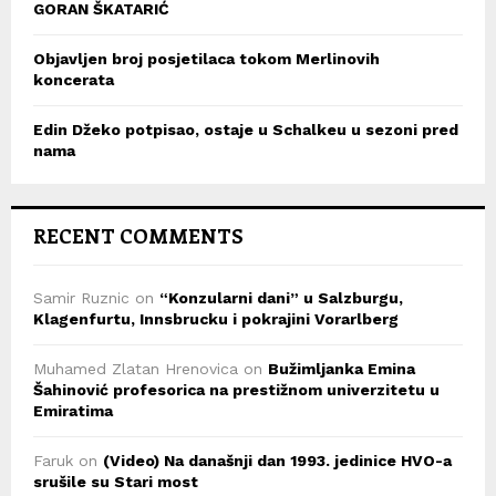
GORAN ŠKATARIĆ
Objavljen broj posjetilaca tokom Merlinovih
koncerata
Edin Džeko potpisao, ostaje u Schalkeu u sezoni pred
nama
RECENT COMMENTS
Samir Ruznic
on
“Konzularni dani” u Salzburgu,
Klagenfurtu, Innsbrucku i pokrajini Vorarlberg
Muhamed Zlatan Hrenovica
on
Bužimljanka Emina
Šahinović profesorica na prestižnom univerzitetu u
Emiratima
Faruk
on
(Video) Na današnji dan 1993. jedinice HVO-a
srušile su Stari most