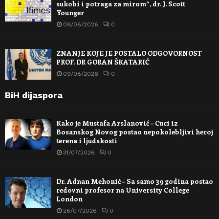
sukobi i potraga za mirom“, dr. J. Scott
Younger
09/08/2026
0
ZNANJE KOJE JE POSTALO ODGOVORNOST
PROF. DR GORAN ŠKATARIĆ
09/08/2026
0
BiH dijaspora
Kako je Mustafa Arslanović – Cuci iz
Bosanskog Novog postao nepokolebljivi heroj
terena i ljudskosti
31/07/2026
0
Dr. Adnan Mehonić – Sa samo 39 godina postao
redovni profesor na University College
London
28/07/2026
0