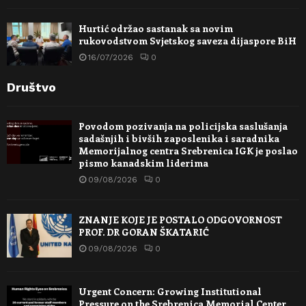
Hurtić održao sastanak sa novim
rukovodstvom Svjetskog saveza dijaspore BiH
16/07/2026
0
Društvo
Povodom pozivanja na policijska saslušanja
sadašnjih i bivših zaposlenika i saradnika
Memorijalnog centra Srebrenica IGK je poslao
pismo kanadskim liderima
09/08/2026
0
ZNANJE KOJE JE POSTALO ODGOVORNOST
PROF. DR GORAN ŠKATARIĆ
09/08/2026
0
Urgent Concern: Growing Institutional
Pressure on the Srebrenica Memorial Center