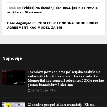
Faruk
on
(Video) Na današnji dan 1993. jedinice HVO-a
srušile su Stari most
Esad Jaganjac
on
POGLED IZ LONDONA: GOOD FRIDAY
AGREEMENT KAO MODEL ZA BiH
Najnovije
Povodom pozivanja na policijska saslušanja
sadašnjih i bivših zaposlenika i saradnika
Memorijalnog centra Srebrenica IGK je poslao
pismo kanadskim liderima
09/08/2026
0
Globalna geopolitika u tranziciji: Klima,