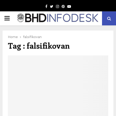
Facebook
Twitter
Instagram
Pinterest
Youtube
PRIMARY
MENU
Home
falsifikovan
Tag : falsifikovan