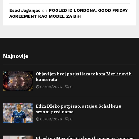
Esad Jaganjac
on
POGLED IZ LONDONA: GOOD FRIDAY
AGREEMENT KAO MODEL ZA BiH
Najnovije
Objavljen broj posjetilaca tokom Merlinovih
koncerata
03/08/2026
0
Edin Džeko potpisao, ostaje u Schalkeu u
sezoni pred nama
03/08/2026
0
Elvedina Muzaferija slomila nogu na treningu