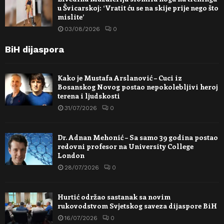
u Švicarskoj: ‘Vratit ću se na skije prije nego što
mislite’
03/08/2026
0
BiH dijaspora
Kako je Mustafa Arslanović – Cuci iz
Bosanskog Novog postao nepokolebljivi heroj
terena i ljudskosti
31/07/2026
0
Dr. Adnan Mehonić – Sa samo 39 godina postao
redovni profesor na University College
London
28/07/2026
0
Hurtić održao sastanak sa novim
rukovodstvom Svjetskog saveza dijaspore BiH
16/07/2026
0