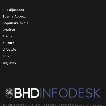
BiH dijaspora
Bosnia Appeal
Dopunske škole
Društvo
Biznis
Kultura
Lifestyle
Sport
Moj stav
BHDINFODESK – BIH DIJASPORA INFODESK je portal svih nas.