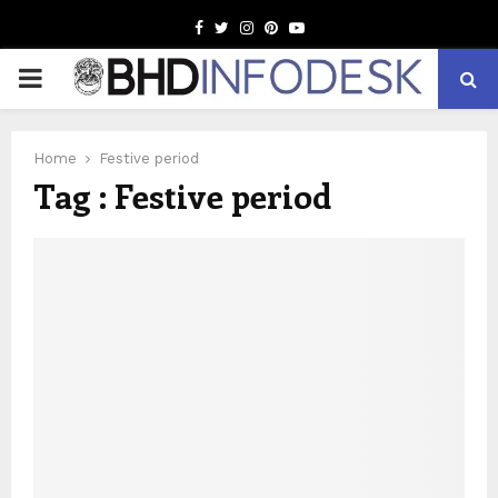
Facebook
Twitter
Instagram
Pinterest
Youtube
PRIMARY
MENU
Home
Festive period
Tag : Festive period