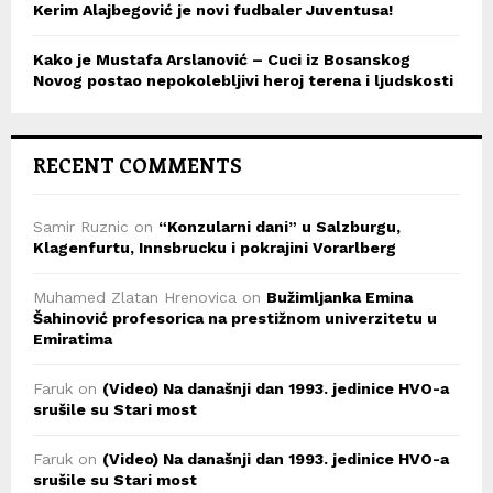
Kerim Alajbegović je novi fudbaler Juventusa!
Kako je Mustafa Arslanović – Cuci iz Bosanskog
Novog postao nepokolebljivi heroj terena i ljudskosti
RECENT COMMENTS
Samir Ruznic
on
“Konzularni dani” u Salzburgu,
Klagenfurtu, Innsbrucku i pokrajini Vorarlberg
Muhamed Zlatan Hrenovica
on
Bužimljanka Emina
Šahinović profesorica na prestižnom univerzitetu u
Emiratima
Faruk
on
(Video) Na današnji dan 1993. jedinice HVO-a
srušile su Stari most
Faruk
on
(Video) Na današnji dan 1993. jedinice HVO-a
srušile su Stari most