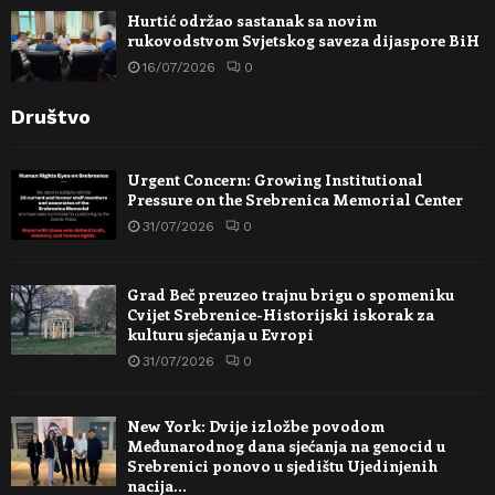
Hurtić održao sastanak sa novim
rukovodstvom Svjetskog saveza dijaspore BiH
16/07/2026
0
Društvo
Urgent Concern: Growing Institutional
Pressure on the Srebrenica Memorial Center
31/07/2026
0
Grad Beč preuzeo trajnu brigu o spomeniku
Cvijet Srebrenice-Historijski iskorak za
kulturu sjećanja u Evropi
31/07/2026
0
New York: Dvije izložbe povodom
Međunarodnog dana sjećanja na genocid u
Srebrenici ponovo u sjedištu Ujedinjenih
nacija…