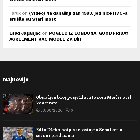
Faruk
on
(Video) Na današnji dan 1993. jedinice HVO-a
srušile su Stari most
Esad Jaganjac
on
POGLED IZ LONDONA: GOOD FRIDAY
AGREEMENT KAO MODEL ZA BiH
Najnovije
Objavljen broj posjetilaca tokom Merlinovih
koncerata
03/08/2026
0
Edin Džeko potpisao, ostaje u Schalkeu u
sezoni pred nama