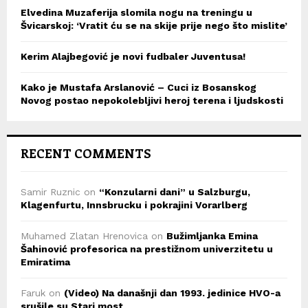
Elvedina Muzaferija slomila nogu na treningu u
Švicarskoj: ‘Vratit ću se na skije prije nego što mislite’
Kerim Alajbegović je novi fudbaler Juventusa!
Kako je Mustafa Arslanović – Cuci iz Bosanskog
Novog postao nepokolebljivi heroj terena i ljudskosti
RECENT COMMENTS
Samir Ruznic
on
“Konzularni dani” u Salzburgu,
Klagenfurtu, Innsbrucku i pokrajini Vorarlberg
Muhamed Zlatan Hrenovica
on
Bužimljanka Emina
Šahinović profesorica na prestižnom univerzitetu u
Emiratima
Faruk
on
(Video) Na današnji dan 1993. jedinice HVO-a
srušile su Stari most