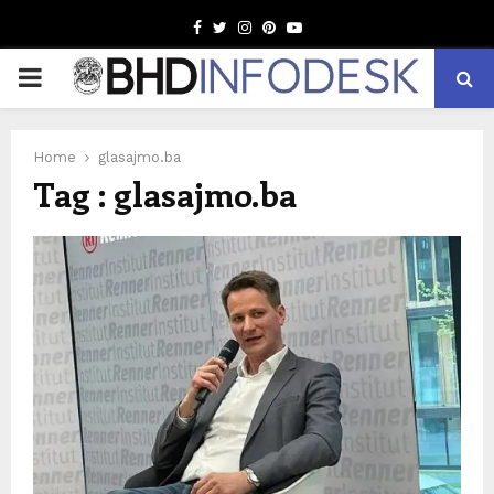
Facebook
Twitter
Instagram
Pinterest
Youtube
PRIMARY
MENU
Home
glasajmo.ba
Tag : glasajmo.ba