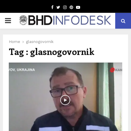
Facebook
Twitter
Instagram
Pinterest
Youtube
PRIMARY
MENU
Home
glasnogovornik
Tag : glasnogovornik