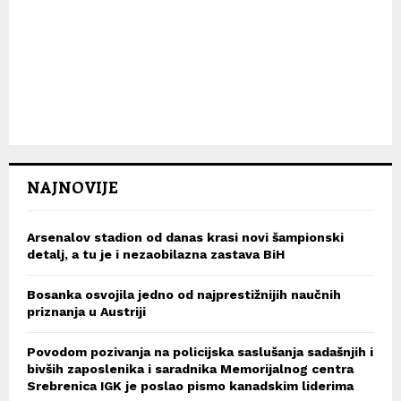
NAJNOVIJE
Arsenalov stadion od danas krasi novi šampionski
detalj, a tu je i nezaobilazna zastava BiH
Bosanka osvojila jedno od najprestižnijih naučnih
priznanja u Austriji
Povodom pozivanja na policijska saslušanja sadašnjih i
bivših zaposlenika i saradnika Memorijalnog centra
Srebrenica IGK je poslao pismo kanadskim liderima