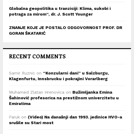
Globalna geopolitika u tranziciji: Klima, sukobi i
potraga za mirom“, dr. J. Scott Younger
ZNANJE KOJE JE POSTALO ODGOVORNOST PROF. DR
GORAN ŠKATARIĆ
RECENT COMMENTS
Samir Ruznic
on
“Konzularni dani” u Salzburgu,
Klagenfurtu, Innsbrucku i pokrajini Vorarlberg
Muhamed Zlatan Hrenovica
on
Bužimljanka Emina
Šahinović profesorica na prestižnom univerzitetu u
Emiratima
Faruk
on
(Video) Na današnji dan 1993. jedinice HVO-a
srušile su Stari most