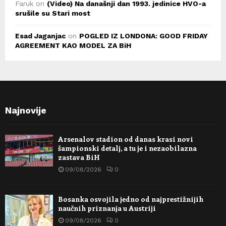
Faruk
on
(Video) Na današnji dan 1993. jedinice HVO-a
srušile su Stari most
Esad Jaganjac
on
POGLED IZ LONDONA: GOOD FRIDAY
AGREEMENT KAO MODEL ZA BiH
Najnovije
Arsenalov stadion od danas krasi novi
šampionski detalj, a tu je i nezaobilazna
zastava BiH
09/08/2026
0
Bosanka osvojila jedno od najprestižnijih
naučnih priznanja u Austriji
09/08/2026
0