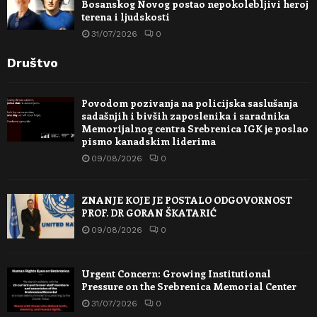
Bosanskog Novog postao nepokolebljivi heroj
terena i ljudskosti
31/07/2026
0
Društvo
Povodom pozivanja na policijska saslušanja
sadašnjih i bivših zaposlenika i saradnika
Memorijalnog centra Srebrenica IGK je poslao
pismo kanadskim liderima
09/08/2026
0
ZNANJE KOJE JE POSTALO ODGOVORNOST
PROF. DR GORAN ŠKATARIĆ
09/08/2026
0
Urgent Concern: Growing Institutional
Pressure on the Srebrenica Memorial Center
31/07/2026
0