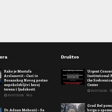
pora
Društvo
Kako je Mustafa
Urgent Conce
Arslanović – Cuci iz
Institutional 
Bosanskog Novog postao
the Srebrenic
nepokolebljivi heroj
Center
terena i ljudskosti
31/07/2026
31/07/2026
0
Grad Beč preu
Dr. Adnan Mehonić – Sa
brigu o spome