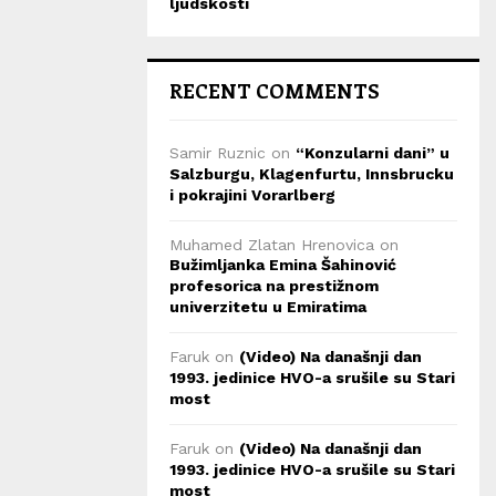
ljudskosti
RECENT COMMENTS
Samir Ruznic
on
“Konzularni dani” u
Salzburgu, Klagenfurtu, Innsbrucku
i pokrajini Vorarlberg
Muhamed Zlatan Hrenovica
on
Bužimljanka Emina Šahinović
profesorica na prestižnom
univerzitetu u Emiratima
Faruk
on
(Video) Na današnji dan
1993. jedinice HVO-a srušile su Stari
most
Faruk
on
(Video) Na današnji dan
1993. jedinice HVO-a srušile su Stari
most