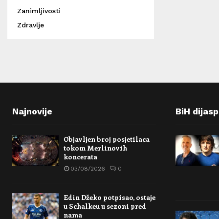
Zanimljivosti
Zdravlje
Najnovije
BiH dijas
Objavljen broj posjetilaca
tokom Merlinovih
koncerata
03/08/2026
0
Edin Džeko potpisao, ostaje
u Schalkeu u sezoni pred
nama