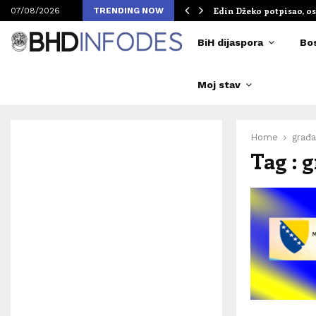
om Merlinovih koncerata
Edin Džeko potpisao, os
07/08/2026
TRENDING NOW
BiH dijaspora
Bo
Moj stav
Home
građ
Tag : 