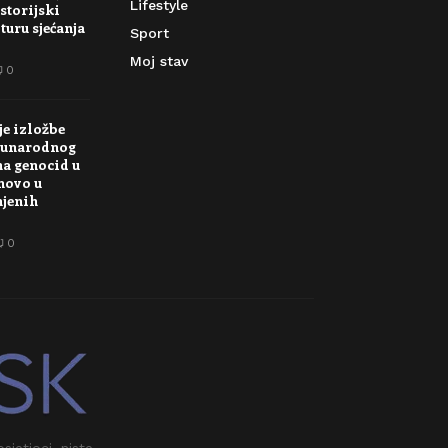
Lifestyle
storijski
turu sjećanja
Sport
Moj stav
0
je izložbe
unarodnog
na genocid u
novo u
njenih
0