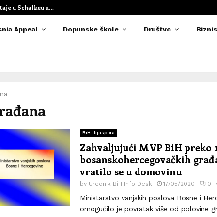
taje u Schalkeu u…
Elvedina Muzaf
snia Appeal
Dopunske škole
Društvo
Biznis
ana
građana
BiH dijaspora
Zahvaljujući MVP BiH preko 
bosanskohercegovačkih građ
vratilo se u domovinu
by
Urednik BiH Info Desk
17/05/2020
0
Ministarstvo vanjskih poslova Bosne i Her
omogućilo je povratak više od polovine gr