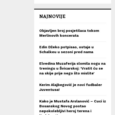
NAJNOVIJE
Objavljen broj posjetilaca tokom
Merlinovih koncerata
Edin Džeko potpisao, ostaje u
Schalkeu u sezoni pred nama
Elvedina Muzaferija slomila nogu na
treningu u Švicarskoj: ‘Vratit ću se
na skije prije nego što mislite’
Kerim Alajbegović je novi fudbaler
Juventusa!
Kako je Mustafa Arslanović – Cuci iz
Bosanskog Novog postao
nepokolebljivi heroj terena i