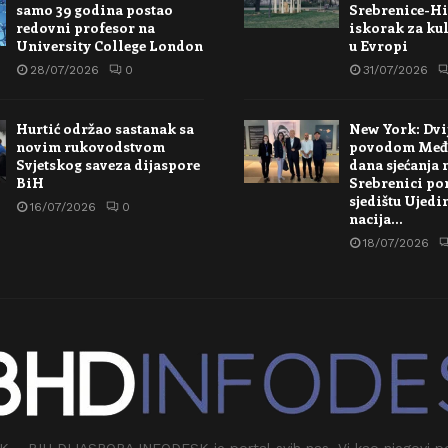
samo 39 godina postao
Srebrenice-Hi
redovni profesor na
iskorak za kul
University College London
u Evropi
28/07/2026
0
31/07/2026
Hurtić održao sastanak sa
New York: Dvi
novim rukovodstvom
povodom Međ
Svjetskog saveza dijaspore
dana sjećanja 
BiH
Srebrenici po
sjedištu Ujedi
16/07/2026
0
nacija…
18/07/2026