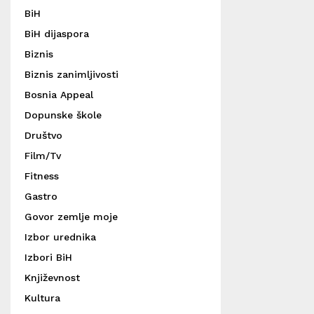
BiH
BiH dijaspora
Biznis
Biznis zanimljivosti
Bosnia Appeal
Dopunske škole
Društvo
Film/Tv
Fitness
Gastro
Govor zemlje moje
Izbor urednika
Izbori BiH
Književnost
Kultura