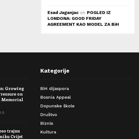
Esad Jaganjac
on
POGLED IZ
LONDONA: GOOD FRIDAY
AGREEMENT KAO MODEL ZA BiH
Kategorije
rn: Growing
BiH dijaspora
Pressure on
Bosnia Appeal
a Memorial
Dopunske škole
0
Društvo
Biznis
zeo trajnu
Kultura
niku Cvijet