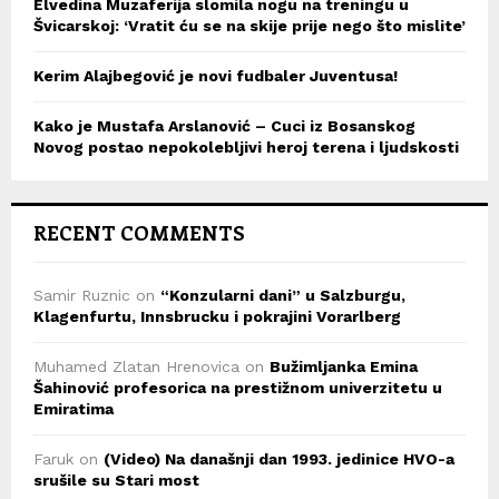
Elvedina Muzaferija slomila nogu na treningu u
Švicarskoj: ‘Vratit ću se na skije prije nego što mislite’
Kerim Alajbegović je novi fudbaler Juventusa!
Kako je Mustafa Arslanović – Cuci iz Bosanskog
Novog postao nepokolebljivi heroj terena i ljudskosti
RECENT COMMENTS
Samir Ruznic
on
“Konzularni dani” u Salzburgu,
Klagenfurtu, Innsbrucku i pokrajini Vorarlberg
Muhamed Zlatan Hrenovica
on
Bužimljanka Emina
Šahinović profesorica na prestižnom univerzitetu u
Emiratima
Faruk
on
(Video) Na današnji dan 1993. jedinice HVO-a
srušile su Stari most