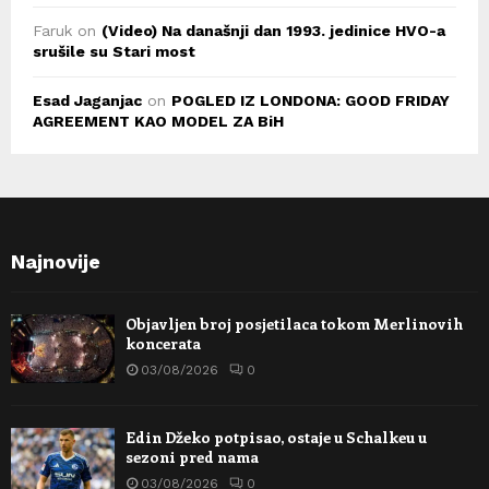
Faruk
on
(Video) Na današnji dan 1993. jedinice HVO-a
srušile su Stari most
Esad Jaganjac
on
POGLED IZ LONDONA: GOOD FRIDAY
AGREEMENT KAO MODEL ZA BiH
Najnovije
Objavljen broj posjetilaca tokom Merlinovih
koncerata
03/08/2026
0
Edin Džeko potpisao, ostaje u Schalkeu u
sezoni pred nama
03/08/2026
0