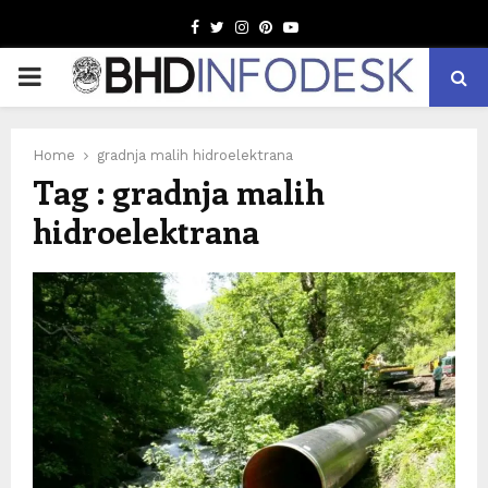
Facebook
Twitter
Instagram
Pinterest
Youtube
PRIMARY
MENU
Home
gradnja malih hidroelektrana
Tag : gradnja malih
hidroelektrana