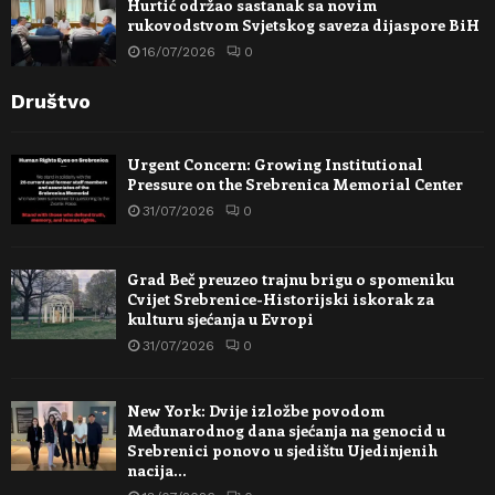
Hurtić održao sastanak sa novim
rukovodstvom Svjetskog saveza dijaspore BiH
16/07/2026
0
Društvo
Urgent Concern: Growing Institutional
Pressure on the Srebrenica Memorial Center
31/07/2026
0
Grad Beč preuzeo trajnu brigu o spomeniku
Cvijet Srebrenice-Historijski iskorak za
kulturu sjećanja u Evropi
31/07/2026
0
New York: Dvije izložbe povodom
Međunarodnog dana sjećanja na genocid u
Srebrenici ponovo u sjedištu Ujedinjenih
nacija…