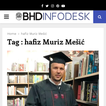
Facebook
Twitter
Instagram
Pinterest
Youtube
PRIMARY
MENU
Home
hafiz Muriz Mešić
Tag : hafiz Muriz Mešić