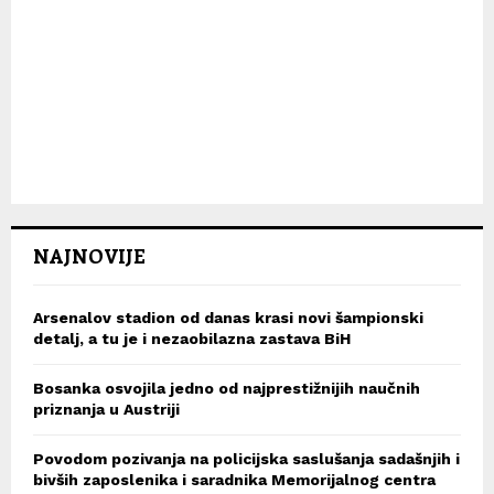
NAJNOVIJE
Arsenalov stadion od danas krasi novi šampionski
detalj, a tu je i nezaobilazna zastava BiH
Bosanka osvojila jedno od najprestižnijih naučnih
priznanja u Austriji
Povodom pozivanja na policijska saslušanja sadašnjih i
bivših zaposlenika i saradnika Memorijalnog centra