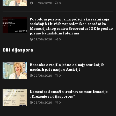
09/08/2026
0
Povodom pozivanja na policijska saslušanja
sadašnjih i bivših zaposlenika i saradnika
Memorijalnog centra Srebrenica IGK je poslao
pismo kanadskim liderima
09/08/2026
0
BiH dijaspora
Bosanka osvojila jedno od najprestižnijih
naučnih priznanja u Austriji
09/08/2026
0
Kamenica domaćin trodnevne manifestacije
„Druženje sa dijasporom“
06/08/2026
0