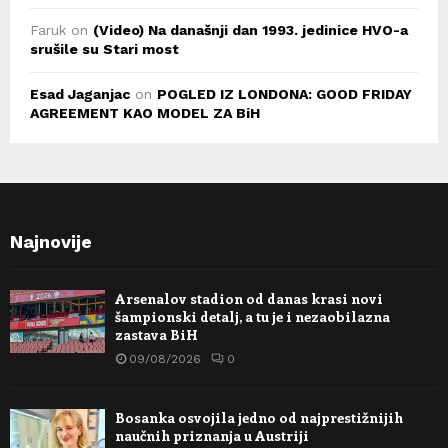
Faruk
on
(Video) Na današnji dan 1993. jedinice HVO-a
srušile su Stari most
Esad Jaganjac
on
POGLED IZ LONDONA: GOOD FRIDAY
AGREEMENT KAO MODEL ZA BiH
Najnovije
Arsenalov stadion od danas krasi novi
šampionski detalj, a tu je i nezaobilazna
zastava BiH
09/08/2026
0
Bosanka osvojila jedno od najprestižnijih
naučnih priznanja u Austriji