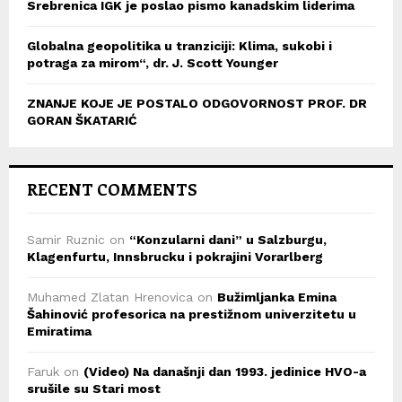
Srebrenica IGK je poslao pismo kanadskim liderima
Globalna geopolitika u tranziciji: Klima, sukobi i
potraga za mirom“, dr. J. Scott Younger
ZNANJE KOJE JE POSTALO ODGOVORNOST PROF. DR
GORAN ŠKATARIĆ
RECENT COMMENTS
Samir Ruznic
on
“Konzularni dani” u Salzburgu,
Klagenfurtu, Innsbrucku i pokrajini Vorarlberg
Muhamed Zlatan Hrenovica
on
Bužimljanka Emina
Šahinović profesorica na prestižnom univerzitetu u
Emiratima
Faruk
on
(Video) Na današnji dan 1993. jedinice HVO-a
srušile su Stari most