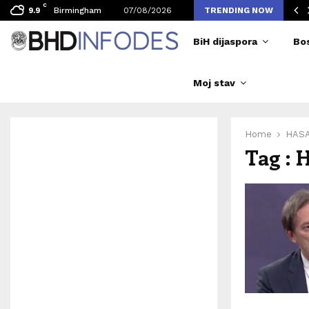
C
ljen broj posjetilaca tokom Merlinovih koncerata
Birmingham
07/08/2026
TRENDING NOW
9.9
BiH dijaspora
Bo
Moj stav
Home
HASA
Tag :