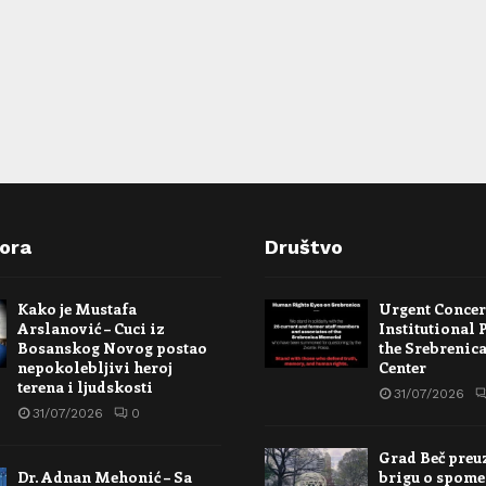
pora
Društvo
Kako je Mustafa
Urgent Conce
Arslanović – Cuci iz
Institutional 
Bosanskog Novog postao
the Srebrenic
nepokolebljivi heroj
Center
terena i ljudskosti
31/07/2026
31/07/2026
0
Grad Beč preu
Dr. Adnan Mehonić – Sa
brigu o spome