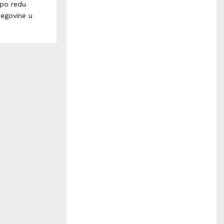
H
 po redu
cegovine u