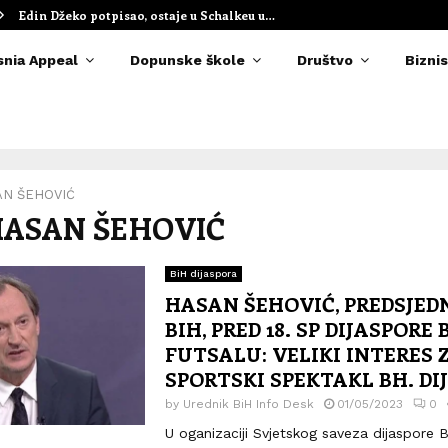
Edin Džeko potpisao, ostaje u Schalkeu u…
snia Appeal
Dopunske škole
Društvo
Biznis
N ŠEHOVIĆ
 HASAN ŠEHOVIĆ
BiH dijaspora
HASAN ŠEHOVIĆ, PREDSJEDN
BIH, PRED 18. SP DIJASPORE 
FUTSALU: VELIKI INTERES 
SPORTSKI SPEKTAKL BH. DI
by
Urednik BiH Info Desk
01/05/2023
0
U oganizaciji Svjetskog saveza dijaspore 