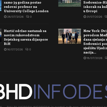
samo 39 godina postao
Srebrenice-Hi
redovni profesor na
iskorak za kul
University College London
u Evropi
28/07/2026
0
31/07/2026
Hurtić održao sastanak sa
New York: Dvi
novim rukovodstvom
povodom Međ
Svjetskog saveza dijaspore
dana sjećanja 
BiH
Srebrenici po
sjedištu Ujedi
16/07/2026
0
nacija…
18/07/2026