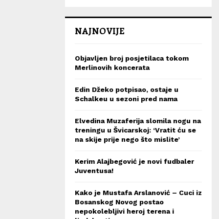
NAJNOVIJE
Objavljen broj posjetilaca tokom
Merlinovih koncerata
Edin Džeko potpisao, ostaje u
Schalkeu u sezoni pred nama
Elvedina Muzaferija slomila nogu na
treningu u Švicarskoj: ‘Vratit ću se
na skije prije nego što mislite’
Kerim Alajbegović je novi fudbaler
Juventusa!
Kako je Mustafa Arslanović – Cuci iz
Bosanskog Novog postao
nepokolebljivi heroj terena i