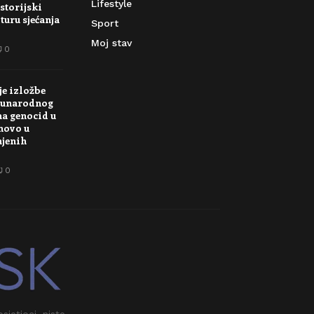
Lifestyle
storijski
turu sjećanja
Sport
Moj stav
0
je izložbe
unarodnog
na genocid u
novo u
njenih
0