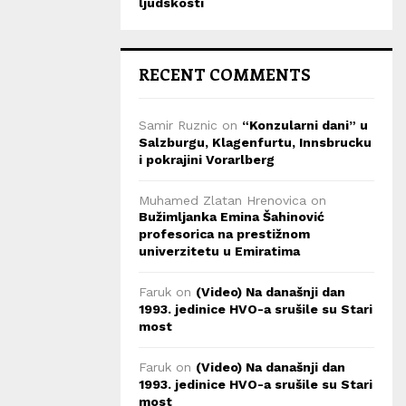
ljudskosti
RECENT COMMENTS
Samir Ruznic
on
“Konzularni dani” u
Salzburgu, Klagenfurtu, Innsbrucku
i pokrajini Vorarlberg
Muhamed Zlatan Hrenovica
on
Bužimljanka Emina Šahinović
profesorica na prestižnom
univerzitetu u Emiratima
Faruk
on
(Video) Na današnji dan
1993. jedinice HVO-a srušile su Stari
most
Faruk
on
(Video) Na današnji dan
1993. jedinice HVO-a srušile su Stari
most