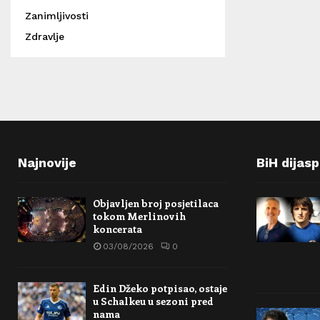
Zanimljivosti
Zdravlje
Najnovije
BiH dijas
Objavljen broj posjetilaca
tokom Merlinovih
koncerata
03/08/2026
0
Edin Džeko potpisao, ostaje
u Schalkeu u sezoni pred
nama