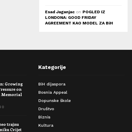
Esad Jaganjac
on
POGLED IZ
LONDONA: GOOD FRIDAY
AGREEMENT KAO MODEL ZA BiH
Kategorije
rn: Growing
BiH dijaspora
Pressure on
Bosnia Appeal
a Memorial
Dopunske škole
0
Društvo
Biznis
zeo trajnu
Kultura
niku Cvijet