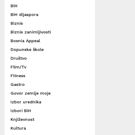
BiH
BiH dijaspora
Biznis
Biznis zanimljivosti
Bosnia Appeal
Dopunske škole
Društvo
Film/Tv
Fitness
Gastro
Govor zemlje moje
Izbor urednika
Izbori BiH
Književnost
Kultura