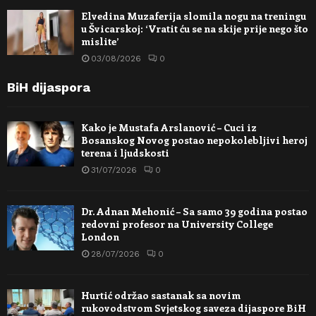
Elvedina Muzaferija slomila nogu na treningu
u Švicarskoj: ‘Vratit ću se na skije prije nego što
mislite’
03/08/2026
0
BiH dijaspora
Kako je Mustafa Arslanović – Cuci iz
Bosanskog Novog postao nepokolebljivi heroj
terena i ljudskosti
31/07/2026
0
Dr. Adnan Mehonić – Sa samo 39 godina postao
redovni profesor na University College
London
28/07/2026
0
Hurtić održao sastanak sa novim
rukovodstvom Svjetskog saveza dijaspore BiH