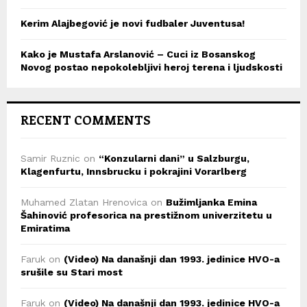
Kerim Alajbegović je novi fudbaler Juventusa!
Kako je Mustafa Arslanović – Cuci iz Bosanskog
Novog postao nepokolebljivi heroj terena i ljudskosti
RECENT COMMENTS
Samir Ruznic
on
“Konzularni dani” u Salzburgu,
Klagenfurtu, Innsbrucku i pokrajini Vorarlberg
Muhamed Zlatan Hrenovica
on
Bužimljanka Emina
Šahinović profesorica na prestižnom univerzitetu u
Emiratima
Faruk
on
(Video) Na današnji dan 1993. jedinice HVO-a
srušile su Stari most
Faruk
on
(Video) Na današnji dan 1993. jedinice HVO-a