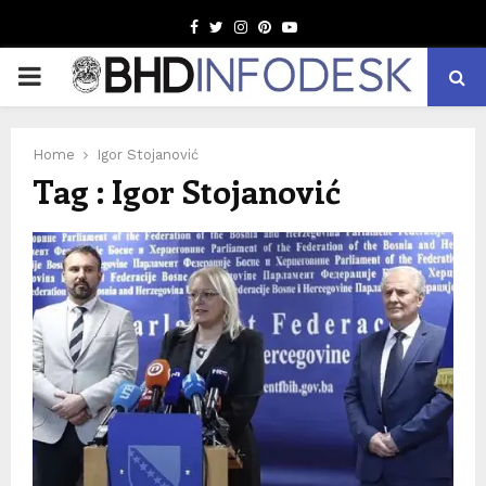
Facebook
Twitter
Instagram
Pinterest
Youtube
PRIMARY
MENU
Home
Igor Stojanović
Tag : Igor Stojanović