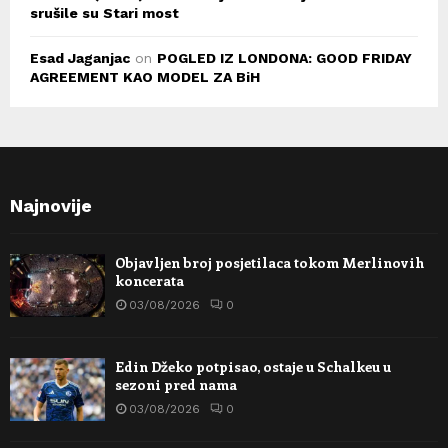
srušile su Stari most
Esad Jaganjac
on
POGLED IZ LONDONA: GOOD FRIDAY
AGREEMENT KAO MODEL ZA BiH
Najnovije
Objavljen broj posjetilaca tokom Merlinovih
koncerata
03/08/2026
0
Edin Džeko potpisao, ostaje u Schalkeu u
sezoni pred nama
03/08/2026
0