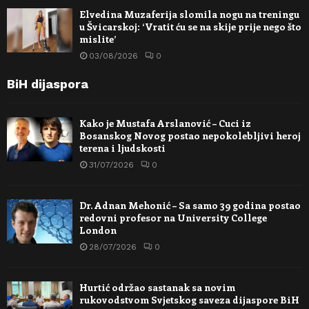
Elvedina Muzaferija slomila nogu na treningu
u Švicarskoj: ‘Vratit ću se na skije prije nego što
mislite’
03/08/2026
0
BiH dijaspora
Kako je Mustafa Arslanović – Cuci iz
Bosanskog Novog postao nepokolebljivi heroj
terena i ljudskosti
31/07/2026
0
Dr. Adnan Mehonić – Sa samo 39 godina postao
redovni profesor na University College
London
28/07/2026
0
Hurtić održao sastanak sa novim
rukovodstvom Svjetskog saveza dijaspore BiH