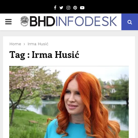
Facebook
Twitter
Instagram
Pinterest
Youtube
PRIMARY
MENU
Home
Irma Husić
Tag : Irma Husić