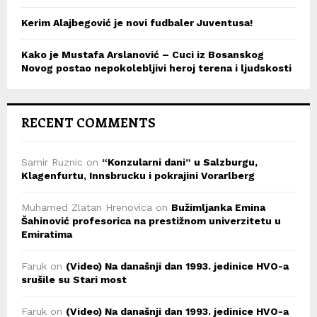
Kerim Alajbegović je novi fudbaler Juventusa!
Kako je Mustafa Arslanović – Cuci iz Bosanskog
Novog postao nepokolebljivi heroj terena i ljudskosti
RECENT COMMENTS
Samir Ruznic
on
“Konzularni dani” u Salzburgu,
Klagenfurtu, Innsbrucku i pokrajini Vorarlberg
Muhamed Zlatan Hrenovica
on
Bužimljanka Emina
Šahinović profesorica na prestižnom univerzitetu u
Emiratima
Faruk
on
(Video) Na današnji dan 1993. jedinice HVO-a
srušile su Stari most
Faruk
on
(Video) Na današnji dan 1993. jedinice HVO-a