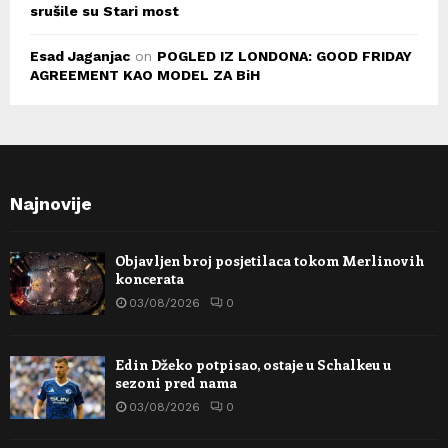
srušile su Stari most
Esad Jaganjac
on
POGLED IZ LONDONA: GOOD FRIDAY
AGREEMENT KAO MODEL ZA BiH
Najnovije
Objavljen broj posjetilaca tokom Merlinovih
koncerata
03/08/2026
0
Edin Džeko potpisao, ostaje u Schalkeu u
sezoni pred nama
03/08/2026
0