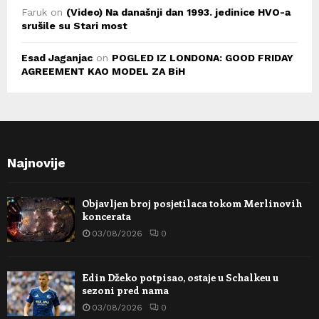
Faruk
on
(Video) Na današnji dan 1993. jedinice HVO-a
srušile su Stari most
Esad Jaganjac
on
POGLED IZ LONDONA: GOOD FRIDAY
AGREEMENT KAO MODEL ZA BiH
Najnovije
Objavljen broj posjetilaca tokom Merlinovih
koncerata
03/08/2026
0
Edin Džeko potpisao, ostaje u Schalkeu u
sezoni pred nama
03/08/2026
0