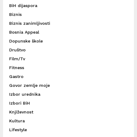
BiH dijaspora
Biznis
Biznis zanimljivosti
Bosnia Appeal
Dopunske škole
Društvo
Film/Tv
Fitness
Gastro
Govor zemlje moje
Izbor urednika
Izbori BiH
Književnost
Kultura
Lifestyle