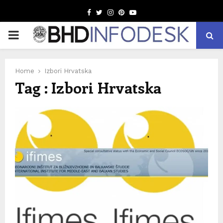
Facebook
Twitter
Instagram
Pinterest
Youtube
PRIMARY
MENU
Home
Izbori Hrvatska
Tag : Izbori Hrvatska