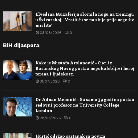
Elvedina Muzaferija slomila nogu na treningu
u Švicarskoj: ‘Vratit ću se na skije prije nego što
mislite’
03/08/2026
0
BiH dijaspora
Kako je Mustafa Arslanović – Cuci iz
Bosanskog Novog postao nepokolebljivi heroj
terena i ljudskosti
31/07/2026
0
Dr. Adnan Mehonić – Sa samo 39 godina postao
redovni profesor na University College
London
28/07/2026
0
Hurtić održao sastanak sa novim