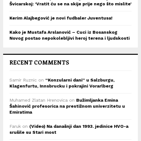
Švicarskoj: ‘Vratit ću se na skije prije nego što mislite’
Kerim Alajbegović je novi fudbaler Juventusa!
Kako je Mustafa Arslanović – Cuci iz Bosanskog
Novog postao nepokolebljivi heroj terena i ljudskosti
RECENT COMMENTS
Samir Ruznic
on
“Konzularni dani” u Salzburgu,
Klagenfurtu, Innsbrucku i pokrajini Vorarlberg
Muhamed Zlatan Hrenovica
on
Bužimljanka Emina
Šahinović profesorica na prestižnom univerzitetu u
Emiratima
Faruk
on
(Video) Na današnji dan 1993. jedinice HVO-a
srušile su Stari most