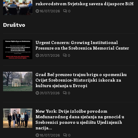
rukovodstvom Svjetskog saveza dijaspore BiH
16/07/2026
0
Društvo
Urgent Concern: Growing Institutional
Pressure on the Srebrenica Memorial Center
31/07/2026
0
Grad Beč preuzeo trajnu brigu o spomeniku
Cvijet Srebrenice-Historijski iskorak za
kulturu sjećanja u Evropi
31/07/2026
0
New York: Dvije izložbe povodom
Međunarodnog dana sjećanja na genocid u
Srebrenici ponovo u sjedištu Ujedinjenih
nacija…
18/07/2026
0