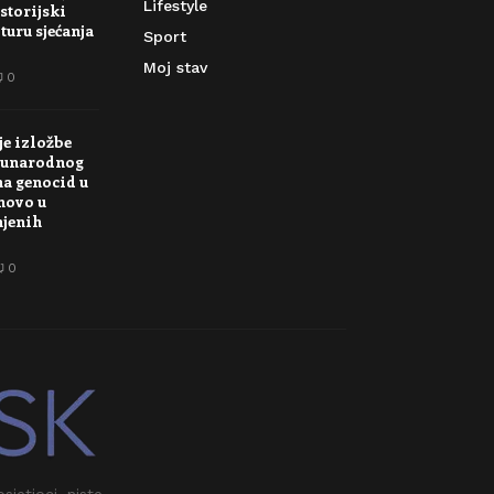
Lifestyle
storijski
turu sjećanja
Sport
Moj stav
0
je izložbe
unarodnog
na genocid u
novo u
njenih
0