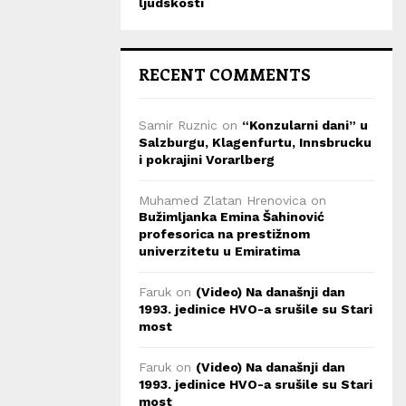
ljudskosti
RECENT COMMENTS
Samir Ruznic
on
“Konzularni dani” u
Salzburgu, Klagenfurtu, Innsbrucku
i pokrajini Vorarlberg
Muhamed Zlatan Hrenovica
on
Bužimljanka Emina Šahinović
profesorica na prestižnom
univerzitetu u Emiratima
Faruk
on
(Video) Na današnji dan
1993. jedinice HVO-a srušile su Stari
most
Faruk
on
(Video) Na današnji dan
1993. jedinice HVO-a srušile su Stari
most