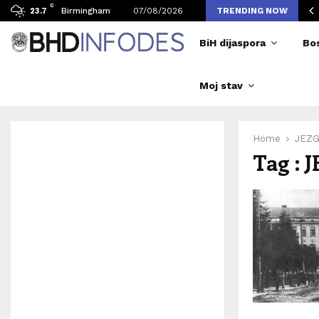
C
avljen broj posjetilaca tokom Merlinovih koncerata
Birmingham
07/08/2026
TRENDING NOW
23.7
BiH dijaspora
Bo
Moj stav
Home
JEZG
Tag :