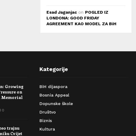
Esad Jaganjac
on
POGLED IZ
LONDONA: GOOD FRIDAY
AGREEMENT KAO MODEL ZA BiH
Kategorije
rn: Growing
BiH dijaspora
Pressure on
Bosnia Appeal
a Memorial
Dopunske škole
0
Društvo
Biznis
zeo trajnu
Kultura
niku Cvijet