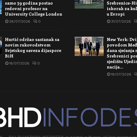
samo 39 godina postao
Srebrenice-Hi
redovni profesor na
iskorak za kul
University College London
u Evropi
28/07/2026
0
31/07/2026
Hurtić održao sastanak sa
New York: Dvi
novim rukovodstvom
povodom Međ
Svjetskog saveza dijaspore
dana sjećanja 
BiH
Srebrenici po
sjedištu Ujedi
16/07/2026
0
nacija…
18/07/2026