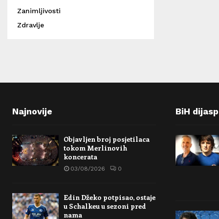
Zanimljivosti
Zdravlje
Najnovije
BiH dijas
Objavljen broj posjetilaca
tokom Merlinovih
koncerata
03/08/2026
0
Edin Džeko potpisao, ostaje
u Schalkeu u sezoni pred
nama