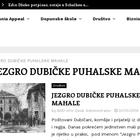
Edin Džeko potpisao, ostaje u Schalkeu u…
snia Appeal
Dopunske škole
Društvo
Biznis
RO DUBIČKE PUHALSKE MAHALE
 JEZGRO DUBIČKE PUHALSKE M
Društvo
JEZGRO DUBIČKE PUHALSKE
MAHALE
by
BHD Info Desk Administrator
30/10/2019
Poštovani Dubičani, komšije i prijatelji iz 
i regija. Danas pokrećem jedinstven mali p
je rijetko u praksi, pod imenom “Jezgro 