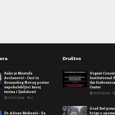
pora
Društvo
Kako je Mustafa
Urgent Conce
Arslanović – Cuci iz
Institutional 
Bosanskog Novog postao
the Srebrenic
nepokolebljivi heroj
Center
terena i ljudskosti
31/07/2026
31/07/2026
0
Grad Beč preu
Dr. Adnan Mehonić – Sa
brigu o spome