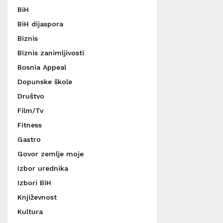
BiH
BiH dijaspora
Biznis
Biznis zanimljivosti
Bosnia Appeal
Dopunske škole
Društvo
Film/Tv
Fitness
Gastro
Govor zemlje moje
Izbor urednika
Izbori BiH
Književnost
Kultura