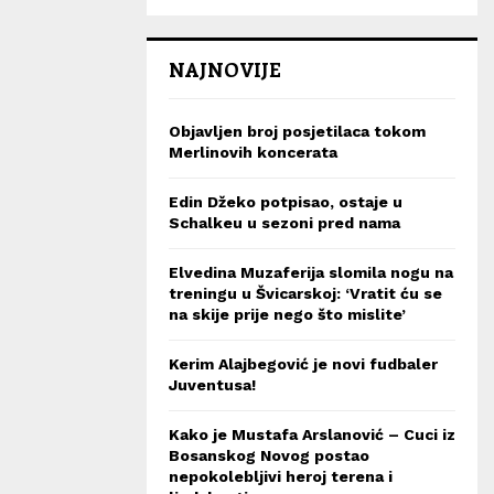
NAJNOVIJE
Objavljen broj posjetilaca tokom
Merlinovih koncerata
Edin Džeko potpisao, ostaje u
Schalkeu u sezoni pred nama
Elvedina Muzaferija slomila nogu na
treningu u Švicarskoj: ‘Vratit ću se
na skije prije nego što mislite’
Kerim Alajbegović je novi fudbaler
Juventusa!
Kako je Mustafa Arslanović – Cuci iz
Bosanskog Novog postao
nepokolebljivi heroj terena i