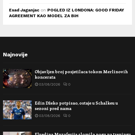
Esad Jaganjac
on
POGLED IZ LONDONA: GOOD FRIDAY
AGREEMENT KAO MODEL ZA BiH
Najnovije
Objavljen broj posjetilaca tokom Merlinovih
koncerata
03/08/2026
0
Edin Džeko potpisao, ostaje u Schalkeu u
sezoni pred nama
03/08/2026
0
Elvedina Muzaferija slomila nogu na treningu