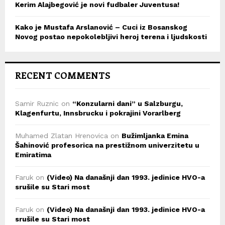
Kerim Alajbegović je novi fudbaler Juventusa!
Kako je Mustafa Arslanović – Cuci iz Bosanskog
Novog postao nepokolebljivi heroj terena i ljudskosti
RECENT COMMENTS
Samir Ruznic
on
“Konzularni dani” u Salzburgu,
Klagenfurtu, Innsbrucku i pokrajini Vorarlberg
Muhamed Zlatan Hrenovica
on
Bužimljanka Emina
Šahinović profesorica na prestižnom univerzitetu u
Emiratima
Faruk
on
(Video) Na današnji dan 1993. jedinice HVO-a
srušile su Stari most
Faruk
on
(Video) Na današnji dan 1993. jedinice HVO-a
srušile su Stari most