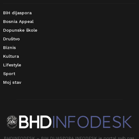
BiH dijaspora
Bosnia Appeal
Dopunske škole
Društvo
Biznis
Kultura
Lifestyle
Sport
Moj stav
BHDINFODESK – BIH DIJASPORA INFODESK je portal svih nas.