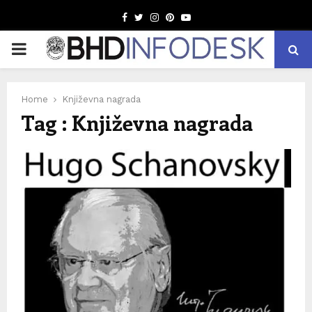
Facebook
Twitter
Instagram
Pinterest
Youtube
PRIMARY
MENU
Home
Književna nagrada
Tag : Književna nagrada