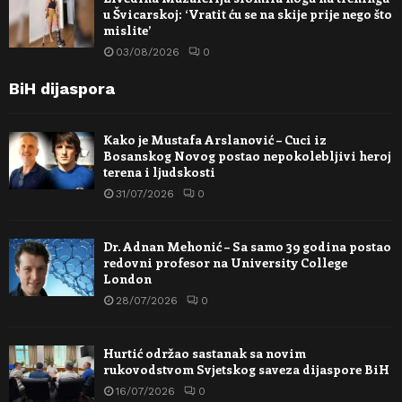
u Švicarskoj: ‘Vratit ću se na skije prije nego što
mislite’
03/08/2026
0
BiH dijaspora
Kako je Mustafa Arslanović – Cuci iz
Bosanskog Novog postao nepokolebljivi heroj
terena i ljudskosti
31/07/2026
0
Dr. Adnan Mehonić – Sa samo 39 godina postao
redovni profesor na University College
London
28/07/2026
0
Hurtić održao sastanak sa novim
rukovodstvom Svjetskog saveza dijaspore BiH
16/07/2026
0