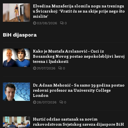
Elvedina Muzaferija slomila nogu na treningu
u Švicarskoj: ‘Vratit ću se na skije prije nego što
mislite’
03/08/2026
0
BiH dijaspora
Kako je Mustafa Arslanović – Cuci iz
Bosanskog Novog postao nepokolebljivi heroj
terena i ljudskosti
31/07/2026
0
Dr. Adnan Mehonić – Sa samo 39 godina postao
redovni profesor na University College
London
28/07/2026
0
Hurtić održao sastanak sa novim
rukovodstvom Svjetskog saveza dijaspore BiH