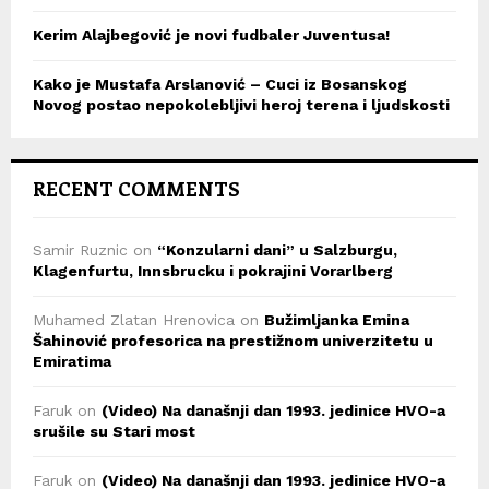
Kerim Alajbegović je novi fudbaler Juventusa!
Kako je Mustafa Arslanović – Cuci iz Bosanskog
Novog postao nepokolebljivi heroj terena i ljudskosti
RECENT COMMENTS
Samir Ruznic
on
“Konzularni dani” u Salzburgu,
Klagenfurtu, Innsbrucku i pokrajini Vorarlberg
Muhamed Zlatan Hrenovica
on
Bužimljanka Emina
Šahinović profesorica na prestižnom univerzitetu u
Emiratima
Faruk
on
(Video) Na današnji dan 1993. jedinice HVO-a
srušile su Stari most
Faruk
on
(Video) Na današnji dan 1993. jedinice HVO-a