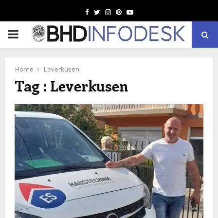
Facebook
Twitter
Instagram
Pinterest
Youtube
PRIMARY
MENU
Home
Leverkusen
Tag : Leverkusen