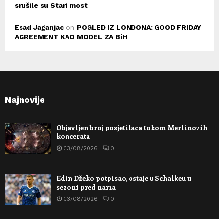
srušile su Stari most
Esad Jaganjac
on
POGLED IZ LONDONA: GOOD FRIDAY
AGREEMENT KAO MODEL ZA BiH
Najnovije
Objavljen broj posjetilaca tokom Merlinovih
koncerata
03/08/2026
0
Edin Džeko potpisao, ostaje u Schalkeu u
sezoni pred nama
03/08/2026
0