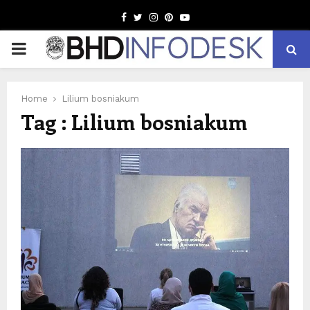
Facebook
Twitter
Instagram
Pinterest
Youtube
PRIMARY
MENU
Home
Lilium bosniakum
Tag : Lilium bosniakum