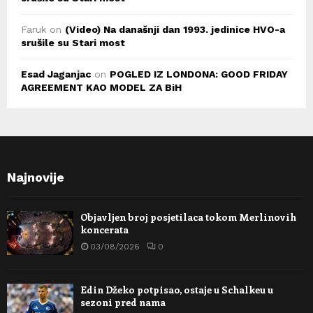
Faruk
on
(Video) Na današnji dan 1993. jedinice HVO-a
srušile su Stari most
Esad Jaganjac
on
POGLED IZ LONDONA: GOOD FRIDAY
AGREEMENT KAO MODEL ZA BiH
Najnovije
Objavljen broj posjetilaca tokom Merlinovih
koncerata
03/08/2026
0
Edin Džeko potpisao, ostaje u Schalkeu u
sezoni pred nama