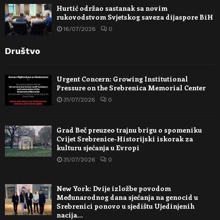
Hurtić održao sastanak sa novim
rukovodstvom Svjetskog saveza dijaspore BiH
16/07/2026
0
Društvo
Urgent Concern: Growing Institutional
Pressure on the Srebrenica Memorial Center
31/07/2026
0
Grad Beč preuzeo trajnu brigu o spomeniku
Cvijet Srebrenice-Historijski iskorak za
kulturu sjećanja u Evropi
31/07/2026
0
New York: Dvije izložbe povodom
Međunarodnog dana sjećanja na genocid u
Srebrenici ponovo u sjedištu Ujedinjenih
nacija…