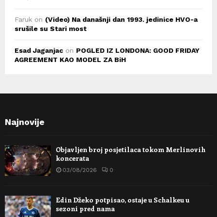
Faruk
on
(Video) Na današnji dan 1993. jedinice HVO-a
srušile su Stari most
Esad Jaganjac
on
POGLED IZ LONDONA: GOOD FRIDAY
AGREEMENT KAO MODEL ZA BiH
Najnovije
Objavljen broj posjetilaca tokom Merlinovih
koncerata
03/08/2026
0
Edin Džeko potpisao, ostaje u Schalkeu u
sezoni pred nama