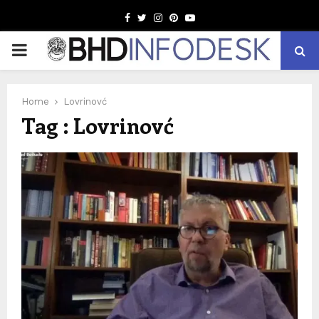
Facebook
Twitter
Instagram
Pinterest
Youtube
PRIMARY
MENU
Home
Lovrinovć
Tag : Lovrinovć