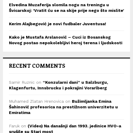
Elvedina Muzaferija slomila nogu na treningu u
Švicarskoj: ‘Vratit ću se na skije prije nego što mislite’
Kerim Alajbegović je novi fudbaler Juventusa!
Kako je Mustafa Arslanović – Cuci iz Bosanskog
Novog postao nepokolebljivi heroj terena i ljudskosti
RECENT COMMENTS
Samir Ruznic
on
“Konzularni dani” u Salzburgu,
Klagenfurtu, Innsbrucku i pokrajini Vorarlberg
Muhamed Zlatan Hrenovica
on
Bužimljanka Emina
Šahinović profesorica na prestižnom univerzitetu u
Emiratima
Faruk
on
(Video) Na današnji dan 1993. jedinice HVO-a
srušile su Stari most