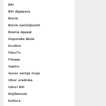
BiH
BiH dijaspora
Biznis
Biznis zanimljivosti
Bosnia Appeal
Dopunske škole
Društvo
Film/Tv
Fitness
Gastro
Govor zemlje moje
Izbor urednika
Izbori BiH
Književnost
Kultura