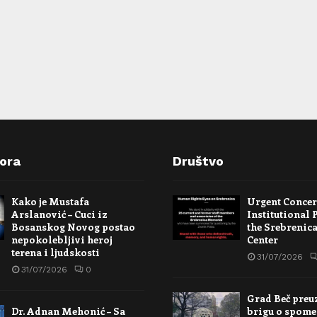
pora
Društvo
Kako je Mustafa
Urgent Conce
Arslanović – Cuci iz
Institutional 
Bosanskog Novog postao
the Srebrenic
nepokolebljivi heroj
Center
terena i ljudskosti
31/07/2026
31/07/2026
0
Grad Beč preu
Dr. Adnan Mehonić – Sa
brigu o spome