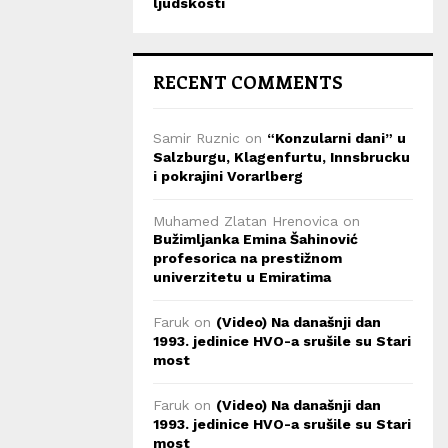
ljudskosti
RECENT COMMENTS
Samir Ruznic
on
“Konzularni dani” u
Salzburgu, Klagenfurtu, Innsbrucku
i pokrajini Vorarlberg
Muhamed Zlatan Hrenovica
on
Bužimljanka Emina Šahinović
profesorica na prestižnom
univerzitetu u Emiratima
Faruk
on
(Video) Na današnji dan
1993. jedinice HVO-a srušile su Stari
most
Faruk
on
(Video) Na današnji dan
1993. jedinice HVO-a srušile su Stari
most