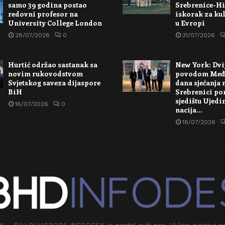
samo 39 godina postao
Srebrenice-Hi
redovni profesor na
iskorak za kul
University College London
u Evropi
28/07/2026
0
31/07/2026
Hurtić održao sastanak sa
New York: Dvi
novim rukovodstvom
povodom Međ
Svjetskog saveza dijaspore
dana sjećanja 
BiH
Srebrenici po
sjedištu Ujedi
16/07/2026
0
nacija…
18/07/2026