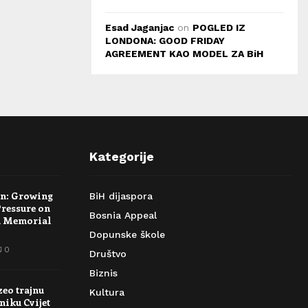
Esad Jaganjac
on
POGLED IZ
LONDONA: GOOD FRIDAY
AGREEMENT KAO MODEL ZA BiH
Kategorije
rn: Growing
BiH dijaspora
Pressure on
Bosnia Appeal
a Memorial
Dopunske škole
0
Društvo
Biznis
zeo trajnu
Kultura
niku Cvijet