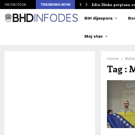
om Merlinovih koncerata
Edin Džeko potpisao, o
08/08/2026
TRENDING NOW
BiH dijaspora
Bo
Moj stav
Home
Matem
Tag : 