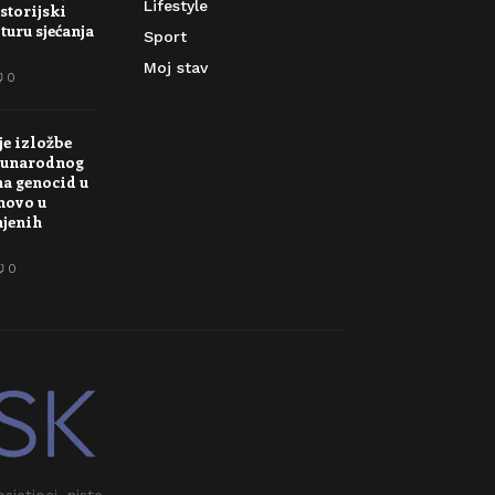
Lifestyle
storijski
turu sjećanja
Sport
Moj stav
0
je izložbe
unarodnog
na genocid u
novo u
njenih
0