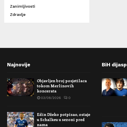
Zanimljivosti
Zdravlje
Najnovije
BiH dijas
Objavljen broj posjetilaca
tokom Merlinovih
koncerata
03/08/2026
0
Edin Džeko potpisao, ostaje
u Schalkeu u sezoni pred
nama