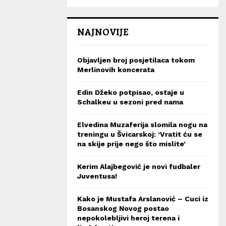
NAJNOVIJE
Objavljen broj posjetilaca tokom
Merlinovih koncerata
Edin Džeko potpisao, ostaje u
Schalkeu u sezoni pred nama
Elvedina Muzaferija slomila nogu na
treningu u Švicarskoj: ‘Vratit ću se
na skije prije nego što mislite’
Kerim Alajbegović je novi fudbaler
Juventusa!
Kako je Mustafa Arslanović – Cuci iz
Bosanskog Novog postao
nepokolebljivi heroj terena i