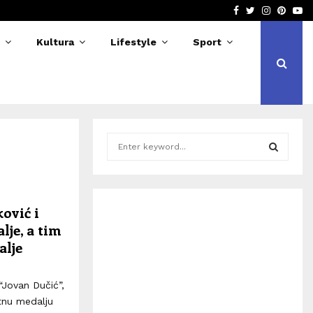
Facebook
Twitter
Instagra
Pinter
Yo
erija slomila nogu na treningu u…
Kerim 
Kultura
Lifestyle
Sport
S
e
a
S
r
c
E
ović i
h
lje, a tim
f
A
o
alje
r
R
:
“Jovan Dučić”,
C
latnu medalju