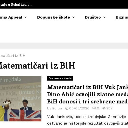
staje u Schalkeu u…
Elvedina Muzaf
snia Appeal
Dopunske škole
Društvo
Biznis
atičari iz BiH
Matematičari iz BiH
Dopunske škole
Matematičari iz BiH Vuk Jank
Dino Ahić osvojili zlatne meda
BiH donosi i tri srebrene med
by
Editor
08/05/2026
0
287
Vuk Janković, učenik trebinjske Gimnazije 
ostvario je historijski rezultat osvojivši z