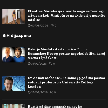
Elvedina Muzaferija slomila nogu na treningu
u Švicarskoj: ‘Vratit ću se na skije prije nego što
mislite’
03/08/2026
0
BiH dijaspora
Kako je Mustafa Arslanović – Cuci iz
Bosanskog Novog postao nepokolebljivi heroj
terena i ljudskosti
31/07/2026
0
Dr. Adnan Mehonić – Sa samo 39 godina postao
redovni profesor na University College
London
28/07/2026
0
Hurtić održao sastanak sa novim