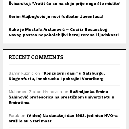
Švicarskoj: ‘Vratit ću se na skije prije nego što mislite’
Kerim Alajbegović je novi fudbaler Juventusa!
Kako je Mustafa Arslanović – Cuci iz Bosanskog
Novog postao nepokolebljivi heroj terena i ljudskosti
RECENT COMMENTS
Samir Ruznic
on
“Konzularni dani” u Salzburgu,
Klagenfurtu, Innsbrucku i pokrajini Vorarlberg
Muhamed Zlatan Hrenovica
on
Bužimljanka Emina
Šahinović profesorica na prestižnom univerzitetu u
Emiratima
Faruk
on
(Video) Na današnji dan 1993. jedinice HVO-a
srušile su Stari most