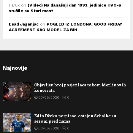
Faruk
on
(Video) Na današnji dan 1993. jedinice HVO-a
srušile su Stari most
Esad Jaganjac
on
POGLED IZ LONDONA: GOOD FRIDAY
AGREEMENT KAO MODEL ZA BiH
Najnovije
Objavljen broj posjetilaca tokom Merlinovih
koncerata
03/08/2026
0
Edin Džeko potpisao, ostaje u Schalkeu u
sezoni pred nama
03/08/2026
0