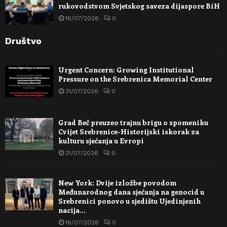
rukovodstvom Svjetskog saveza dijaspore BiH
16/07/2026
0
Društvo
Urgent Concern: Growing Institutional
Pressure on the Srebrenica Memorial Center
31/07/2026
0
Grad Beč preuzeo trajnu brigu o spomeniku
Cvijet Srebrenice-Historijski iskorak za
kulturu sjećanja u Evropi
31/07/2026
0
New York: Dvije izložbe povodom
Međunarodnog dana sjećanja na genocid u
Srebrenici ponovo u sjedištu Ujedinjenih
nacija…
18/07/2026
0