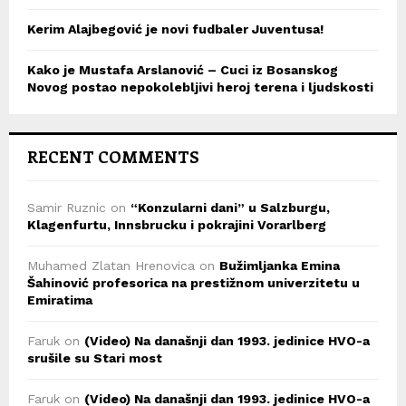
Kerim Alajbegović je novi fudbaler Juventusa!
Kako je Mustafa Arslanović – Cuci iz Bosanskog
Novog postao nepokolebljivi heroj terena i ljudskosti
RECENT COMMENTS
Samir Ruznic
on
“Konzularni dani” u Salzburgu,
Klagenfurtu, Innsbrucku i pokrajini Vorarlberg
Muhamed Zlatan Hrenovica
on
Bužimljanka Emina
Šahinović profesorica na prestižnom univerzitetu u
Emiratima
Faruk
on
(Video) Na današnji dan 1993. jedinice HVO-a
srušile su Stari most
Faruk
on
(Video) Na današnji dan 1993. jedinice HVO-a