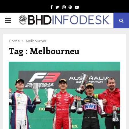
Facebook
Twitter
Instagram
Pinterest
Youtube
PRIMARY
MENU
Home
Melbourneu
Tag : Melbourneu