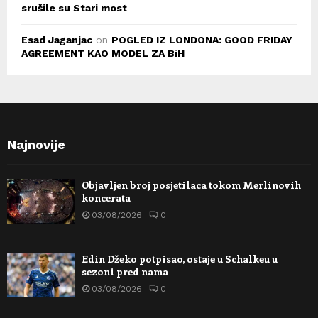
srušile su Stari most
Esad Jaganjac
on
POGLED IZ LONDONA: GOOD FRIDAY
AGREEMENT KAO MODEL ZA BiH
Najnovije
Objavljen broj posjetilaca tokom Merlinovih
koncerata
03/08/2026
0
Edin Džeko potpisao, ostaje u Schalkeu u
sezoni pred nama
03/08/2026
0