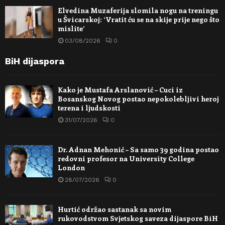
Elvedina Muzaferija slomila nogu na treningu
u Švicarskoj: ‘Vratit ću se na skije prije nego što
mislite’
03/08/2026
0
BiH dijaspora
Kako je Mustafa Arslanović – Cuci iz
Bosanskog Novog postao nepokolebljivi heroj
terena i ljudskosti
31/07/2026
0
Dr. Adnan Mehonić – Sa samo 39 godina postao
redovni profesor na University College
London
28/07/2026
0
Hurtić održao sastanak sa novim
rukovodstvom Svjetskog saveza dijaspore BiH