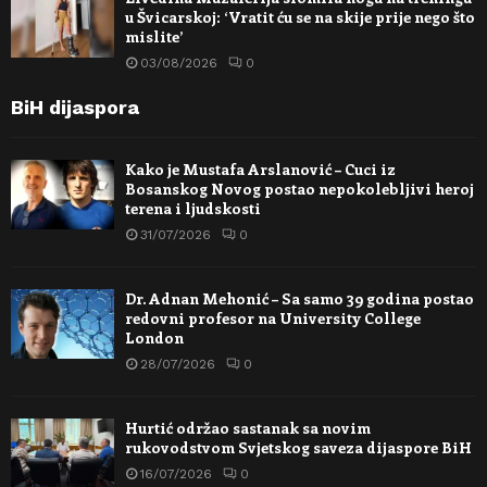
u Švicarskoj: ‘Vratit ću se na skije prije nego što
mislite’
03/08/2026
0
BiH dijaspora
Kako je Mustafa Arslanović – Cuci iz
Bosanskog Novog postao nepokolebljivi heroj
terena i ljudskosti
31/07/2026
0
Dr. Adnan Mehonić – Sa samo 39 godina postao
redovni profesor na University College
London
28/07/2026
0
Hurtić održao sastanak sa novim
rukovodstvom Svjetskog saveza dijaspore BiH
16/07/2026
0