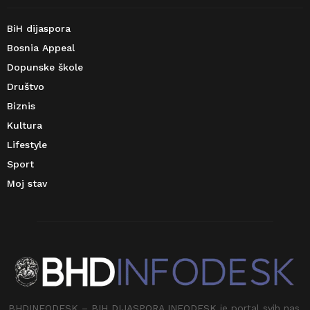
BiH dijaspora
Bosnia Appeal
Dopunske škole
Društvo
Biznis
Kultura
Lifestyle
Sport
Moj stav
BHDINFODESK – BIH DIJASPORA INFODESK je portal svih nas.