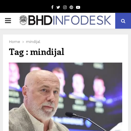
Facebook
Twitter
Instagram
Pinterest
Youtube
PRIMARY
MENU
Home
mindijal
Tag : mindijal