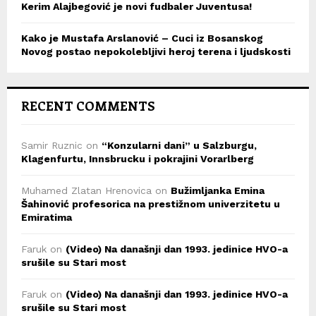
Kerim Alajbegović je novi fudbaler Juventusa!
Kako je Mustafa Arslanović – Cuci iz Bosanskog
Novog postao nepokolebljivi heroj terena i ljudskosti
RECENT COMMENTS
Samir Ruznic
on
“Konzularni dani” u Salzburgu,
Klagenfurtu, Innsbrucku i pokrajini Vorarlberg
Muhamed Zlatan Hrenovica
on
Bužimljanka Emina
Šahinović profesorica na prestižnom univerzitetu u
Emiratima
Faruk
on
(Video) Na današnji dan 1993. jedinice HVO-a
srušile su Stari most
Faruk
on
(Video) Na današnji dan 1993. jedinice HVO-a
srušile su Stari most