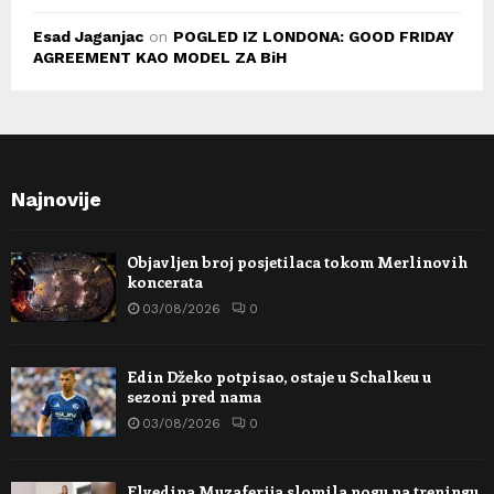
Esad Jaganjac
on
POGLED IZ LONDONA: GOOD FRIDAY
AGREEMENT KAO MODEL ZA BiH
Najnovije
Objavljen broj posjetilaca tokom Merlinovih
koncerata
03/08/2026
0
Edin Džeko potpisao, ostaje u Schalkeu u
sezoni pred nama
03/08/2026
0
Elvedina Muzaferija slomila nogu na treningu