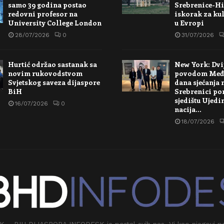
samo 39 godina postao
Srebrenice-Hi
redovni profesor na
iskorak za kul
University College London
u Evropi
28/07/2026
0
31/07/2026
Hurtić održao sastanak sa
New York: Dvi
novim rukovodstvom
povodom Međ
Svjetskog saveza dijaspore
dana sjećanja 
BiH
Srebrenici po
sjedištu Ujedi
16/07/2026
0
nacija…
18/07/2026