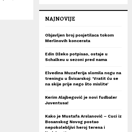
NAJNOVIJE
Objavljen broj posjetilaca tokom
Merlinovih koncerata
Edin Džeko potpisao, ostaje u
Schalkeu u sezoni pred nama
Elvedina Muzaferija slomila nogu na
treningu u Švicarskoj: ‘Vratit ću se
na skije prije nego što mislite’
Kerim Alajbegović je novi fudbaler
Juventusa!
Kako je Mustafa Arslanović – Cuci iz
Bosanskog Novog postao
nepokolebljivi heroj terena i