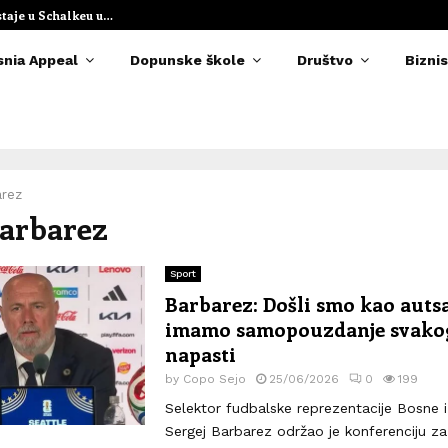
staje u Schalkeu u…
Elvedina Muzaf
snia Appeal
Dopunske škole
Društvo
Biznis
arez
Barbarez
Sport
Barbarez: Došli smo kao autsaj
imamo samopouzdanje svako
napasti
by
Copo Sejo
25/06/2026
0
199
Selektor fudbalske reprezentacije Bosne 
Sergej Barbarez održao je konferenciju z