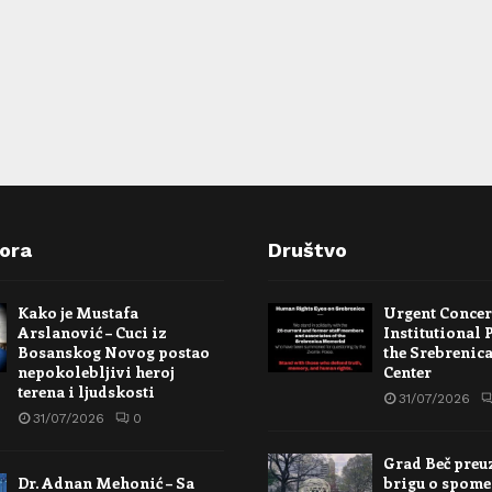
pora
Društvo
Kako je Mustafa
Urgent Conce
Arslanović – Cuci iz
Institutional 
Bosanskog Novog postao
the Srebrenic
nepokolebljivi heroj
Center
terena i ljudskosti
31/07/2026
31/07/2026
0
Grad Beč preu
Dr. Adnan Mehonić – Sa
brigu o spome