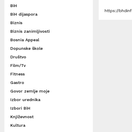
BiH
https://bhdi
BiH dijaspora
Biznis
Biznis zanimljivosti
Bosnia Appeal
Dopunske škole
Društvo
Film/Tv
Fitness
Gastro
Govor zemlje moje
Izbor urednika
Izbori BiH
Književnost
Kultura