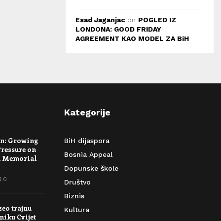
Esad Jaganjac
on
POGLED IZ
LONDONA: GOOD FRIDAY
AGREEMENT KAO MODEL ZA BiH
Kategorije
rn: Growing
BiH dijaspora
Pressure on
Bosnia Appeal
a Memorial
Dopunske škole
0
Društvo
Biznis
zeo trajnu
Kultura
niku Cvijet