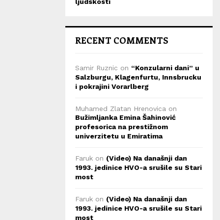
ljudskosti
RECENT COMMENTS
Samir Ruznic
on
“Konzularni dani” u
Salzburgu, Klagenfurtu, Innsbrucku
i pokrajini Vorarlberg
Muhamed Zlatan Hrenovica
on
Bužimljanka Emina Šahinović
profesorica na prestižnom
univerzitetu u Emiratima
Faruk
on
(Video) Na današnji dan
1993. jedinice HVO-a srušile su Stari
most
Faruk
on
(Video) Na današnji dan
1993. jedinice HVO-a srušile su Stari
most