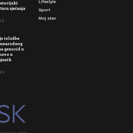
Lifestyle
storijski
turu sjećanja
Sport
Moj stav
0
je izložbe
unarodnog
na genocid u
novo u
njenih
0