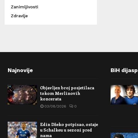
Zanimljivosti
Zdravlje
Najnovije
BiH dijas
Objavljen broj posjetilaca
tokom Merlinovih
koncerata
03/08/2026
0
Edin Džeko potpisao, ostaje
u Schalkeu u sezoni pred
nama