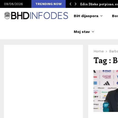
om Merlinovih koncerata
Edin Džeko potpisao, o
09/08/2026
TRENDING NOW
BiH dijaspora
Bo
Moj stav
Home
Barb
Tag : 