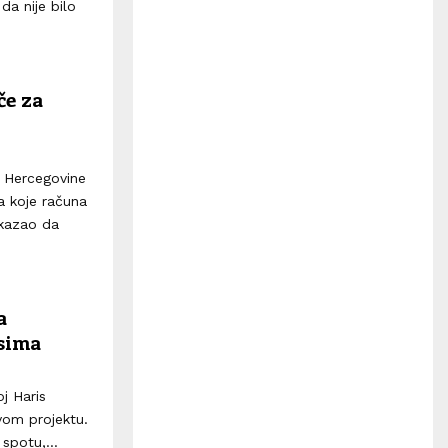
H
a nije bilo
če za
i Hercegovine
a koje računa
 kazao da
a
sima
j Haris
vom projektu.
spotu,...