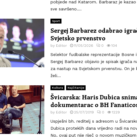
pobjede nad Katarom. Barbaraz je kazao d
sve savršeno....
Sport
Sergej Barbarez odabrao igra
Svjetsko prvenstvo
by
Editor
11/05/2026
0
104
Selektor fudbalske reprezentacije Bosne 
Sergej Barbarez objavio je spisak igrača n
za nastup na Svjetskom prvenstvu. On je
želi...
Kultura
Najčitanije
Švicarska: Haris Dubica snim
dokumentarac o BH Fanatico
by
Editor
25/07/2019
0
1229
Uspješni bh. reditelj s adresom u Švicarsko
Dubica proteklih dana vrijedno radi na no
No, ovaj put nije riječ o novom muzičkom 