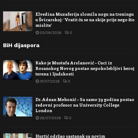
Elvedina Muzaferija slomila nogu na treningu
u Švicarskoj: ‘Vratit ću se na skije prije nego što
mislite’
03/08/2026
0
BiH dijaspora
Kako je Mustafa Arslanović – Cuci iz
Bosanskog Novog postao nepokolebljivi heroj
terena i ljudskosti
31/07/2026
0
Dr. Adnan Mehonić – Sa samo 39 godina postao
redovni profesor na University College
London
28/07/2026
0
Hurtić održao sastanak sa novim