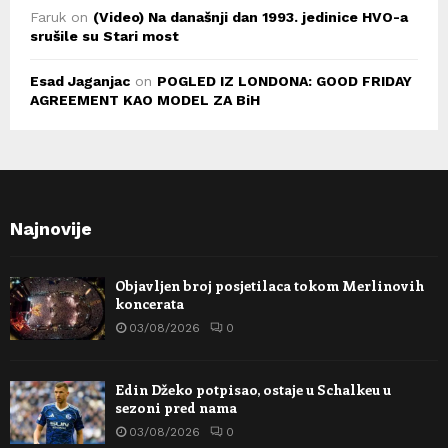
Faruk
on
(Video) Na današnji dan 1993. jedinice HVO-a
srušile su Stari most
Esad Jaganjac
on
POGLED IZ LONDONA: GOOD FRIDAY
AGREEMENT KAO MODEL ZA BiH
Najnovije
Objavljen broj posjetilaca tokom Merlinovih
koncerata
03/08/2026
0
Edin Džeko potpisao, ostaje u Schalkeu u
sezoni pred nama
03/08/2026
0