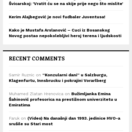
Švicarskoj: ‘Vratit ću se na skije prije nego što mislite’
Kerim Alajbegović je novi fudbaler Juventusa!
Kako je Mustafa Arslanović – Cuci iz Bosanskog
Novog postao nepokolebljivi heroj terena i ljudskosti
RECENT COMMENTS
Samir Ruznic
on
“Konzularni dani” u Salzburgu,
Klagenfurtu, Innsbrucku i pokrajini Vorarlberg
Muhamed Zlatan Hrenovica
on
Bužimljanka Emina
Šahinović profesorica na prestižnom univerzitetu u
Emiratima
Faruk
on
(Video) Na današnji dan 1993. jedinice HVO-a
srušile su Stari most