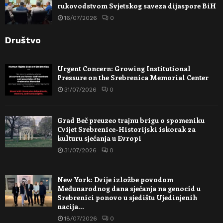
rukovodstvom Svjetskog saveza dijaspore BiH
16/07/2026
0
Društvo
Urgent Concern: Growing Institutional
Pressure on the Srebrenica Memorial Center
31/07/2026
0
Grad Beč preuzeo trajnu brigu o spomeniku
Cvijet Srebrenice-Historijski iskorak za
kulturu sjećanja u Evropi
31/07/2026
0
New York: Dvije izložbe povodom
Međunarodnog dana sjećanja na genocid u
Srebrenici ponovo u sjedištu Ujedinjenih
nacija…
18/07/2026
0