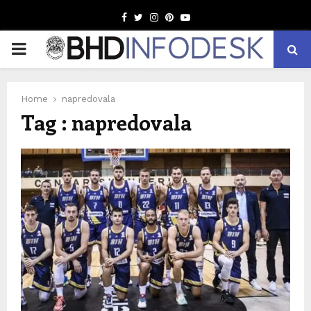
Facebook
Twitter
Instagram
Pinterest
Youtube
PRIMARY
MENU
Home
napredovala
Tag : napredovala