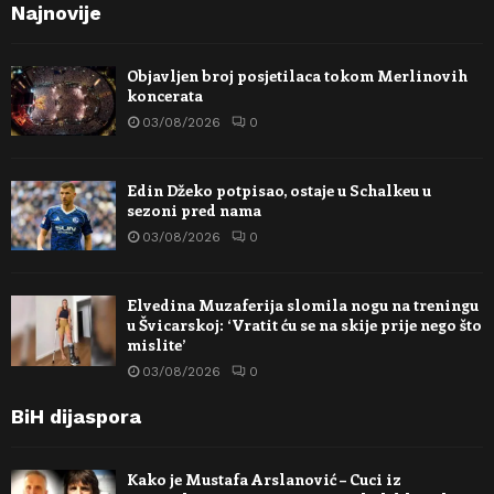
Najnovije
Objavljen broj posjetilaca tokom Merlinovih
koncerata
03/08/2026
0
Edin Džeko potpisao, ostaje u Schalkeu u
sezoni pred nama
03/08/2026
0
Elvedina Muzaferija slomila nogu na treningu
u Švicarskoj: ‘Vratit ću se na skije prije nego što
mislite’
03/08/2026
0
BiH dijaspora
Kako je Mustafa Arslanović – Cuci iz