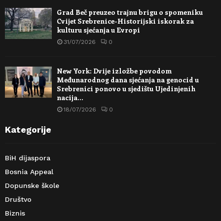
Grad Beč preuzeo trajnu brigu o spomeniku
Cvijet Srebrenice-Historijski iskorak za
kulturu sjećanja u Evropi
31/07/2026
0
New York: Dvije izložbe povodom
Međunarodnog dana sjećanja na genocid u
Srebrenici ponovo u sjedištu Ujedinjenih
nacija…
18/07/2026
0
Kategorije
BiH dijaspora
Bosnia Appeal
Dopunske škole
Društvo
Biznis