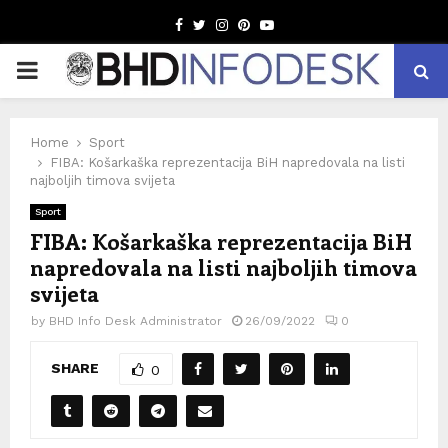
Facebook
Twitter
Instagram
Pinterest
Youtube
PRIMARY
MENU
Home
Sport
FIBA: Košarkaška reprezentacija BiH napredovala na listi
najboljih timova svijeta
Sport
FIBA: Košarkaška reprezentacija BiH
napredovala na listi najboljih timova
svijeta
by
BHD Info Desk Administrator
26/09/2022
0
SHARE
0