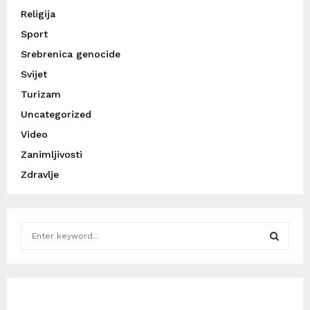
Religija
Sport
Srebrenica genocide
Svijet
Turizam
Uncategorized
Video
Zanimljivosti
Zdravlje
S
e
a
S
r
c
E
h