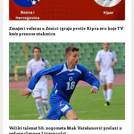
Zmajevi večeras u Zenici igraju protiv Kipra evo koje TV
kuće prenose utakmicu
Veliki talenat bh. nogometa Mak Varešanović prelazi u
redove slavnog Liverpoola!