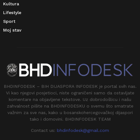
Kultura
Lifestyle
Sport
Moj stav
BHDINFODESK – BIH DIJASPORA INFODESK je portal svih nas.
Vi kao njegovi posjetioci, niste ograničeni samo da ostavljate
komentare na objavljene tekstove. Uz dobrodošlicu i našu
zahvalnost pišite na BHDINFODESKU o svemu što smatrate
važnim za sve nas, kako u bosanskohercegovačkoj dijaspori
tako i domovini. BHDINFODESK TEAM
Contact us:
bhdinfodesk@gmail.com