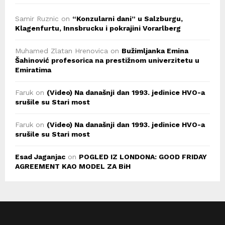
Samir Ruznic
on
“Konzularni dani” u Salzburgu,
Klagenfurtu, Innsbrucku i pokrajini Vorarlberg
Muhamed Zlatan Hrenovica
on
Bužimljanka Emina
Šahinović profesorica na prestižnom univerzitetu u
Emiratima
Faruk
on
(Video) Na današnji dan 1993. jedinice HVO-a
srušile su Stari most
Faruk
on
(Video) Na današnji dan 1993. jedinice HVO-a
srušile su Stari most
Esad Jaganjac
on
POGLED IZ LONDONA: GOOD FRIDAY
AGREEMENT KAO MODEL ZA BiH