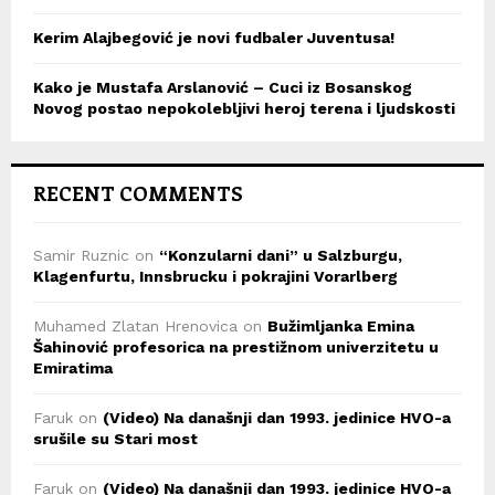
Kerim Alajbegović je novi fudbaler Juventusa!
Kako je Mustafa Arslanović – Cuci iz Bosanskog
Novog postao nepokolebljivi heroj terena i ljudskosti
RECENT COMMENTS
Samir Ruznic
on
“Konzularni dani” u Salzburgu,
Klagenfurtu, Innsbrucku i pokrajini Vorarlberg
Muhamed Zlatan Hrenovica
on
Bužimljanka Emina
Šahinović profesorica na prestižnom univerzitetu u
Emiratima
Faruk
on
(Video) Na današnji dan 1993. jedinice HVO-a
srušile su Stari most
Faruk
on
(Video) Na današnji dan 1993. jedinice HVO-a