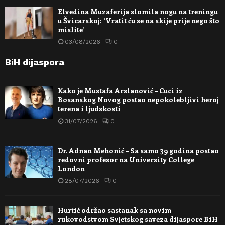
Elvedina Muzaferija slomila nogu na treningu
u Švicarskoj: ‘Vratit ću se na skije prije nego što
mislite’
03/08/2026
0
BiH dijaspora
Kako je Mustafa Arslanović – Cuci iz
Bosanskog Novog postao nepokolebljivi heroj
terena i ljudskosti
31/07/2026
0
Dr. Adnan Mehonić – Sa samo 39 godina postao
redovni profesor na University College
London
28/07/2026
0
Hurtić održao sastanak sa novim
rukovodstvom Svjetskog saveza dijaspore BiH