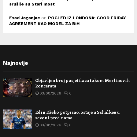
srušile su Stari most
Esad Jaganjac
on
POGLED IZ LONDONA: GOOD FRIDAY
AGREEMENT KAO MODEL ZA BiH
Najnovije
Objavljen broj posjetilaca tokom Merlinovih
koncerata
03/08/2026
0
Edin Džeko potpisao, ostaje u Schalkeu u
sezoni pred nama
03/08/2026
0