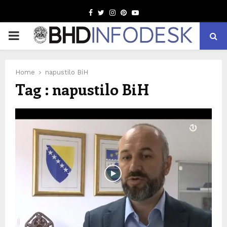
Facebook
Twitter
Instagram
Pinterest
Youtube
PRIMARY
MENU
Home
napustilo BiH
Tag : napustilo BiH