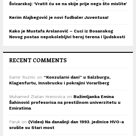
Švicarskoj: ‘Vratit ću se na skije prije nego što mislite’
Kerim Alajbegović je novi fudbaler Juventusa!
Kako je Mustafa Arslanović – Cuci iz Bosanskog
Novog postao nepokolebljivi heroj terena i ljudskosti
RECENT COMMENTS
Samir Ruznic
on
“Konzularni dani” u Salzburgu,
Klagenfurtu, Innsbrucku i pokrajini Vorarlberg
Muhamed Zlatan Hrenovica
on
Bužimljanka Emina
Šahinović profesorica na prestižnom univerzitetu u
Emiratima
Faruk
on
(Video) Na današnji dan 1993. jedinice HVO-a
srušile su Stari most