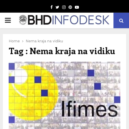
Facebook
Twitter
Instagram
Pinterest
Youtube
PRIMARY
MENU
Home
Nema kraja na vidiku
Tag : Nema kraja na vidiku