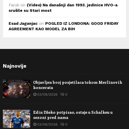
Faruk
on
(Video) Na današnji dan 1993. jedinice HVO-a
srušile su Stari most
Esad Jaganjac
on
POGLED IZ LONDONA: GOOD FRIDAY
AGREEMENT KAO MODEL ZA BiH
Najnovije
Objavljen broj posjetilaca tokom Merlinovih
koncerata
03/08/2026
0
Edin Džeko potpisao, ostaje u Schalkeu u
sezoni pred nama
03/08/2026
0