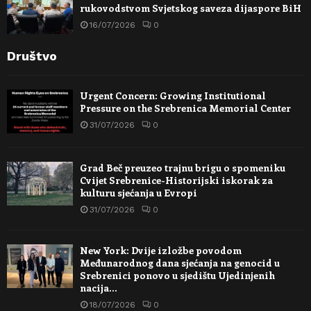
rukovodstvom Svjetskog saveza dijaspore BiH
16/07/2026
0
Društvo
Urgent Concern: Growing Institutional
Pressure on the Srebrenica Memorial Center
31/07/2026
0
Grad Beč preuzeo trajnu brigu o spomeniku
Cvijet Srebrenice-Historijski iskorak za
kulturu sjećanja u Evropi
31/07/2026
0
New York: Dvije izložbe povodom
Međunarodnog dana sjećanja na genocid u
Srebrenici ponovo u sjedištu Ujedinjenih
nacija…
18/07/2026
0