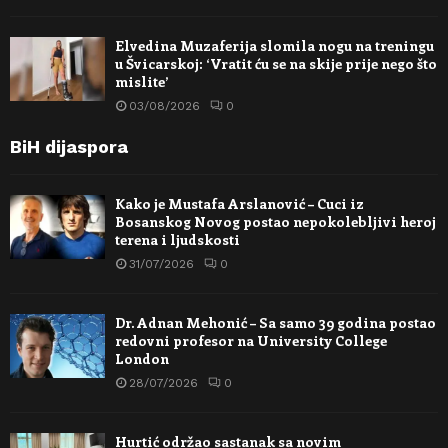
Elvedina Muzaferija slomila nogu na treningu
u Švicarskoj: ‘Vratit ću se na skije prije nego što
mislite’
03/08/2026
0
BiH dijaspora
Kako je Mustafa Arslanović – Cuci iz
Bosanskog Novog postao nepokolebljivi heroj
terena i ljudskosti
31/07/2026
0
Dr. Adnan Mehonić – Sa samo 39 godina postao
redovni profesor na University College
London
28/07/2026
0
Hurtić održao sastanak sa novim