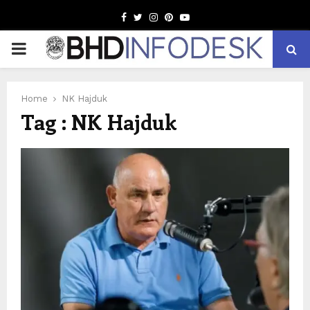
Facebook
Twitter
Instagram
Pinterest
Youtube
PRIMARY
MENU
Home
NK Hajduk
Tag : NK Hajduk