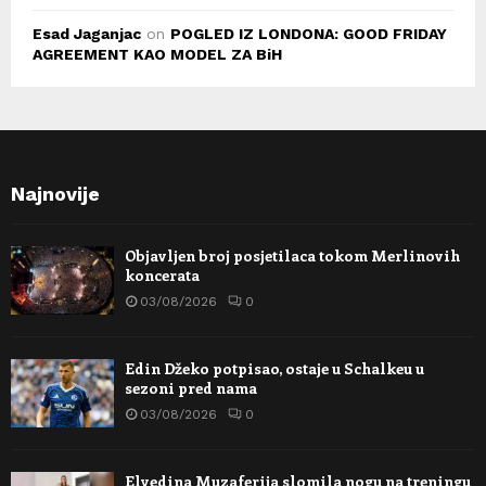
Esad Jaganjac
on
POGLED IZ LONDONA: GOOD FRIDAY
AGREEMENT KAO MODEL ZA BiH
Najnovije
Objavljen broj posjetilaca tokom Merlinovih
koncerata
03/08/2026
0
Edin Džeko potpisao, ostaje u Schalkeu u
sezoni pred nama
03/08/2026
0
Elvedina Muzaferija slomila nogu na treningu