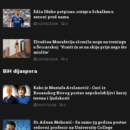
Edin Džeko potpisao, ostaje u Schalkeu u
sezoni pred nama
03/08/2026
0
Elvedina Muzaferija slomila nogu na treningu
u Švicarskoj: ‘Vratit ću se na skije prije nego što
mislite’
03/08/2026
0
BiH dijaspora
Kako je Mustafa Arslanović – Cuci iz
Bosanskog Novog postao nepokolebljivi heroj
terena i ljudskosti
31/07/2026
0
Dr. Adnan Mehonić – Sa samo 39 godina postao
redovni profesor na University College