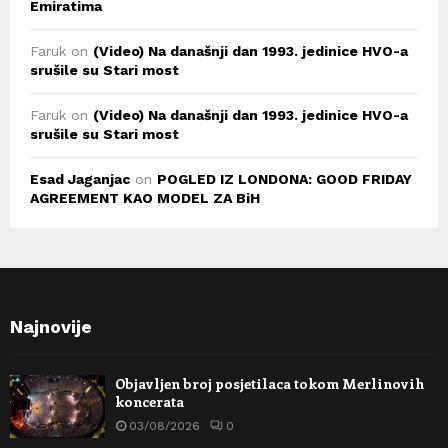
Emiratima
Faruk
on
(Video) Na današnji dan 1993. jedinice HVO-a
srušile su Stari most
Faruk
on
(Video) Na današnji dan 1993. jedinice HVO-a
srušile su Stari most
Esad Jaganjac
on
POGLED IZ LONDONA: GOOD FRIDAY
AGREEMENT KAO MODEL ZA BiH
Najnovije
Objavljen broj posjetilaca tokom Merlinovih
koncerata
03/08/2026
0