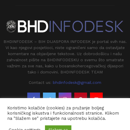
BHDINFODESK – BIH DIJASPORA INFODESK je portal svih nas.
Vi kao njegovi posjetioci, niste ograničeni samo da ostavljate
komentare na objavljene tekstove. Uz dobrodošlicu i našu
zahvalnost pišite na BHDINFODESKU o svemu što smatrate
važnim za sve nas, kako u bosanskohercegovačkoj dijaspori
tako i domovini. BHDINFODESK TEAM
Contact us:
bhdinfodesk@gmail.com
Koristimo kolačiće (cookies) za pružanje boljeg
korisničkog iskustva i funkcionalnosti stranice. Klikom
na "Slažem se" pristajete na upotrebu kolačića.
@2020 - BHDINFODESK. All Right Reserved.
Cookie settings
Slažem se