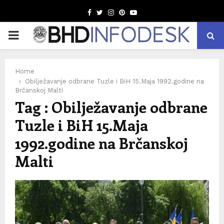
Facebook
Twitter
Instagram
Pinterest
Youtube
PRIMARY
MENU
Home
Obilježavanje odbrane Tuzle i BiH 15.Maja 1992.godine na
Brčanskoj Malti
Tag : Obilježavanje odbrane
Tuzle i BiH 15.Maja
1992.godine na Brčanskoj
Malti