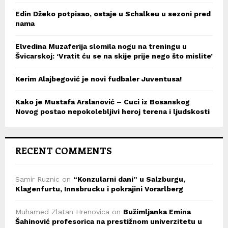
Edin Džeko potpisao, ostaje u Schalkeu u sezoni pred
nama
Elvedina Muzaferija slomila nogu na treningu u
Švicarskoj: ‘Vratit ću se na skije prije nego što mislite’
Kerim Alajbegović je novi fudbaler Juventusa!
Kako je Mustafa Arslanović – Cuci iz Bosanskog
Novog postao nepokolebljivi heroj terena i ljudskosti
RECENT COMMENTS
Samir Ruznic
on
“Konzularni dani” u Salzburgu,
Klagenfurtu, Innsbrucku i pokrajini Vorarlberg
Muhamed Zlatan Hrenovica
on
Bužimljanka Emina
Šahinović profesorica na prestižnom univerzitetu u