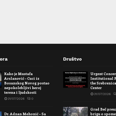
pora
Društvo
Kako je Mustafa
Urgent Conce
Arslanović – Cuci iz
Institutional 
Bosanskog Novog postao
the Srebrenic
nepokolebljivi heroj
Center
terena i ljudskosti
31/07/2026
31/07/2026
0
Grad Beč preu
Dr. Adnan Mehonić – Sa
brigu o spome