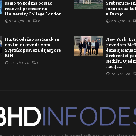
samo 39 godina postao
Srebrenice-Hi
redovni profesor na
iskorak za kul
University College London
u Evropi
28/07/2026
0
31/07/2026
Hurtić održao sastanak sa
New York: Dvi
novim rukovodstvom
povodom Međ
Svjetskog saveza dijaspore
dana sjećanja 
BiH
Srebrenici po
sjedištu Ujedi
16/07/2026
0
nacija…
18/07/2026