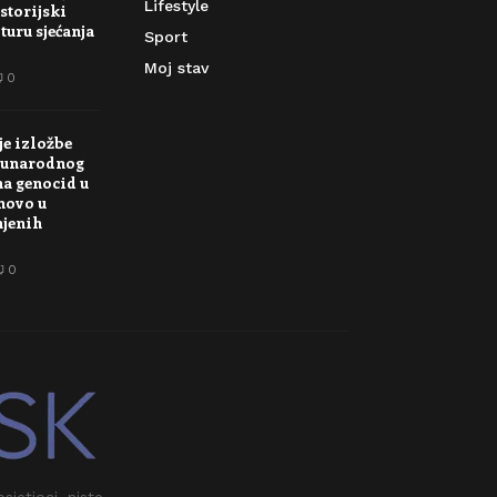
Lifestyle
storijski
turu sjećanja
Sport
Moj stav
0
je izložbe
unarodnog
na genocid u
novo u
njenih
0