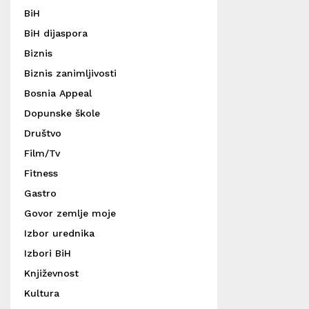
BiH
BiH dijaspora
Biznis
Biznis zanimljivosti
Bosnia Appeal
Dopunske škole
Društvo
Film/Tv
Fitness
Gastro
Govor zemlje moje
Izbor urednika
Izbori BiH
Književnost
Kultura