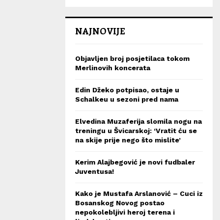
NAJNOVIJE
Objavljen broj posjetilaca tokom
Merlinovih koncerata
Edin Džeko potpisao, ostaje u
Schalkeu u sezoni pred nama
Elvedina Muzaferija slomila nogu na
treningu u Švicarskoj: ‘Vratit ću se
na skije prije nego što mislite’
Kerim Alajbegović je novi fudbaler
Juventusa!
Kako je Mustafa Arslanović – Cuci iz
Bosanskog Novog postao
nepokolebljivi heroj terena i