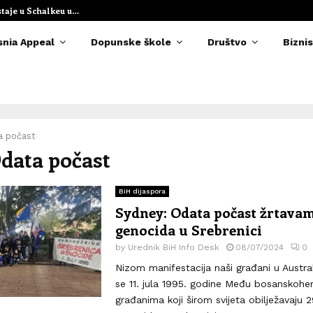
staje u Schalkeu u…
Elvedina Muzaf
snia Appeal
Dopunske škole
Društvo
Biznis
a počast
Odata počast
BiH dijaspora
Sydney: Odata počast žrtava
genocida u Srebrenici
by
Urednik BiH Info Desk
08/07/2024
0
Nizom manifestacija naši građani u Australi
se 11. jula 1995. godine Među bosanskoh
građanima koji širom svijeta obilježavaju 2