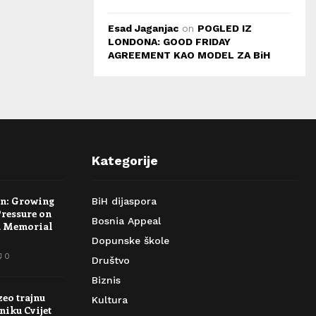
Esad Jaganjac
on
POGLED IZ
LONDONA: GOOD FRIDAY
AGREEMENT KAO MODEL ZA BiH
Kategorije
rn: Growing
BiH dijaspora
Pressure on
Bosnia Appeal
a Memorial
Dopunske škole
0
Društvo
Biznis
zeo trajnu
Kultura
niku Cvijet