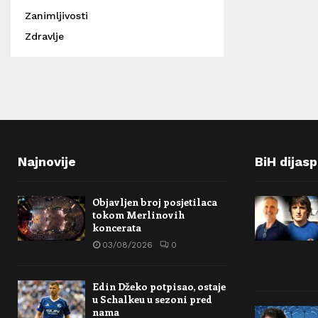
Zanimljivosti
Zdravlje
Najnovije
BiH dijas
Objavljen broj posjetilaca
tokom Merlinovih
koncerata
03/08/2026
0
Edin Džeko potpisao, ostaje
u Schalkeu u sezoni pred
nama