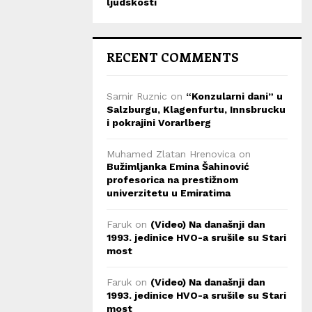
ljudskosti
RECENT COMMENTS
Samir Ruznic
on
“Konzularni dani” u
Salzburgu, Klagenfurtu, Innsbrucku
i pokrajini Vorarlberg
Muhamed Zlatan Hrenovica
on
Bužimljanka Emina Šahinović
profesorica na prestižnom
univerzitetu u Emiratima
Faruk
on
(Video) Na današnji dan
1993. jedinice HVO-a srušile su Stari
most
Faruk
on
(Video) Na današnji dan
1993. jedinice HVO-a srušile su Stari
most