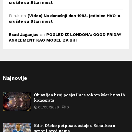
srušile su Stari most
Faruk
on
(Video) Na današnji dan 1993. jedinice HVO-a
srušile su Stari most
Esad Jaganjac
on
POGLED IZ LONDONA: GOOD FRIDAY
AGREEMENT KAO MODEL ZA BiH
Najnovije
Objavljen broj posjetilaca tokom Merlinovih
koncerata
03/08/2026
0
Edin Džeko potpisao, ostaje u Schalkeu u
sezoni pred nama