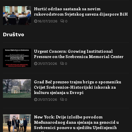
Hurtić održao sastanak sa novim
rukovodstvom Svjetskog saveza dijaspore BiH
16/07/2026
0
Društvo
Urgent Concern: Growing Institutional
Pressure on the Srebrenica Memorial Center
31/07/2026
0
Grad Beč preuzeo trajnu brigu o spomeniku
Cvijet Srebrenice-Historijski iskorak za
kulturu sjećanja u Evropi
31/07/2026
0
New York: Dvije izložbe povodom
Međunarodnog dana sjećanja na genocid u
Srebrenici ponovo u sjedištu Ujedinjenih