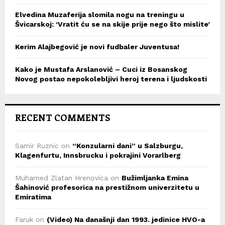
Elvedina Muzaferija slomila nogu na treningu u
Švicarskoj: ‘Vratit ću se na skije prije nego što mislite’
Kerim Alajbegović je novi fudbaler Juventusa!
Kako je Mustafa Arslanović – Cuci iz Bosanskog
Novog postao nepokolebljivi heroj terena i ljudskosti
RECENT COMMENTS
Samir Ruznic
on
“Konzularni dani” u Salzburgu,
Klagenfurtu, Innsbrucku i pokrajini Vorarlberg
Muhamed Zlatan Hrenovica
on
Bužimljanka Emina
Šahinović profesorica na prestižnom univerzitetu u
Emiratima
Faruk
on
(Video) Na današnji dan 1993. jedinice HVO-a