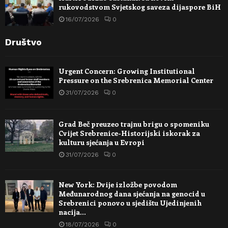
rukovodstvom Svjetskog saveza dijaspore BiH
16/07/2026
0
Društvo
Urgent Concern: Growing Institutional
Pressure on the Srebrenica Memorial Center
31/07/2026
0
Grad Beč preuzeo trajnu brigu o spomeniku
Cvijet Srebrenice-Historijski iskorak za
kulturu sjećanja u Evropi
31/07/2026
0
New York: Dvije izložbe povodom
Međunarodnog dana sjećanja na genocid u
Srebrenici ponovo u sjedištu Ujedinjenih
nacija…
18/07/2026
0