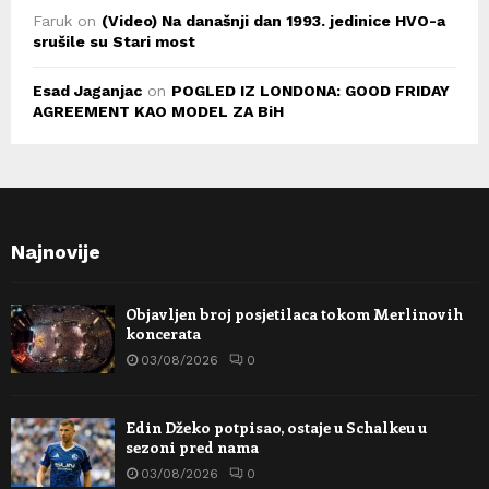
Faruk
on
(Video) Na današnji dan 1993. jedinice HVO-a
srušile su Stari most
Esad Jaganjac
on
POGLED IZ LONDONA: GOOD FRIDAY
AGREEMENT KAO MODEL ZA BiH
Najnovije
Objavljen broj posjetilaca tokom Merlinovih
koncerata
03/08/2026
0
Edin Džeko potpisao, ostaje u Schalkeu u
sezoni pred nama
03/08/2026
0