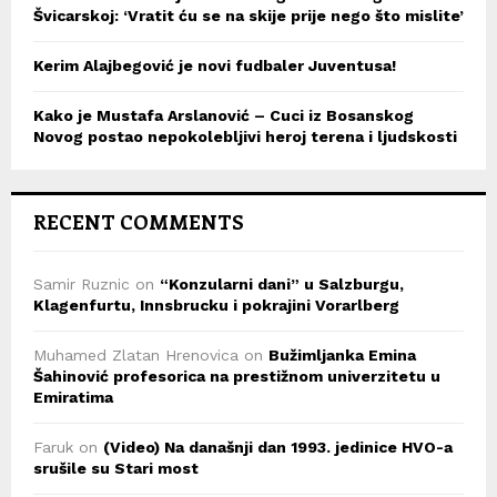
Švicarskoj: ‘Vratit ću se na skije prije nego što mislite’
Kerim Alajbegović je novi fudbaler Juventusa!
Kako je Mustafa Arslanović – Cuci iz Bosanskog
Novog postao nepokolebljivi heroj terena i ljudskosti
RECENT COMMENTS
Samir Ruznic
on
“Konzularni dani” u Salzburgu,
Klagenfurtu, Innsbrucku i pokrajini Vorarlberg
Muhamed Zlatan Hrenovica
on
Bužimljanka Emina
Šahinović profesorica na prestižnom univerzitetu u
Emiratima
Faruk
on
(Video) Na današnji dan 1993. jedinice HVO-a
srušile su Stari most