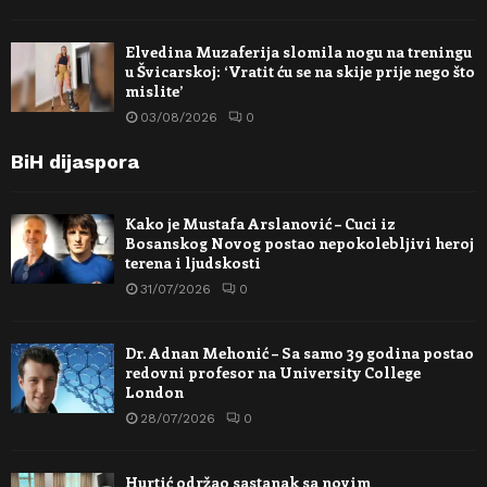
Elvedina Muzaferija slomila nogu na treningu
u Švicarskoj: ‘Vratit ću se na skije prije nego što
mislite’
03/08/2026
0
BiH dijaspora
Kako je Mustafa Arslanović – Cuci iz
Bosanskog Novog postao nepokolebljivi heroj
terena i ljudskosti
31/07/2026
0
Dr. Adnan Mehonić – Sa samo 39 godina postao
redovni profesor na University College
London
28/07/2026
0
Hurtić održao sastanak sa novim