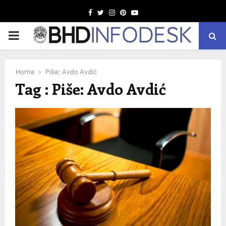
Facebook
Twitter
Instagram
Pinterest
Youtube
PRIMARY
MENU
Home
Piše: Avdo Avdić
Tag : Piše: Avdo Avdić