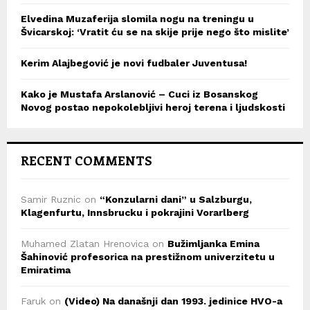
Elvedina Muzaferija slomila nogu na treningu u
Švicarskoj: ‘Vratit ću se na skije prije nego što mislite’
Kerim Alajbegović je novi fudbaler Juventusa!
Kako je Mustafa Arslanović – Cuci iz Bosanskog
Novog postao nepokolebljivi heroj terena i ljudskosti
RECENT COMMENTS
Samir Ruznic
on
“Konzularni dani” u Salzburgu,
Klagenfurtu, Innsbrucku i pokrajini Vorarlberg
Muhamed Zlatan Hrenovica
on
Bužimljanka Emina
Šahinović profesorica na prestižnom univerzitetu u
Emiratima
Faruk
on
(Video) Na današnji dan 1993. jedinice HVO-a