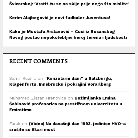
Švicarskoj: ‘Vratit ću se na skije prije nego što mislite’
Kerim Alajbegović je novi fudbaler Juventusa!
Kako je Mustafa Arslanović – Cuci iz Bosanskog
Novog postao nepokolebljivi heroj terena i ljudskosti
RECENT COMMENTS
Samir Ruznic
on
“Konzularni dani” u Salzburgu,
Klagenfurtu, Innsbrucku i pokrajini Vorarlberg
Muhamed Zlatan Hrenovica
on
Bužimljanka Emina
Šahinović profesorica na prestižnom univerzitetu u
Emiratima
Faruk
on
(Video) Na današnji dan 1993. jedinice HVO-a
srušile su Stari most