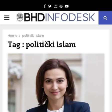
Facebook
Twitter
Instagram
Pinterest
Youtube
PRIMARY
MENU
Home
politički islam
Tag : politički islam