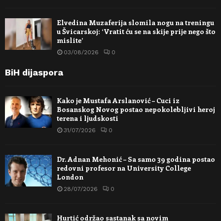
Elvedina Muzaferija slomila nogu na treningu
u Švicarskoj: ‘Vratit ću se na skije prije nego što
mislite’
03/08/2026
0
BiH dijaspora
Kako je Mustafa Arslanović – Cuci iz
Bosanskog Novog postao nepokolebljivi heroj
terena i ljudskosti
31/07/2026
0
Dr. Adnan Mehonić – Sa samo 39 godina postao
redovni profesor na University College
London
28/07/2026
0
Hurtić održao sastanak sa novim