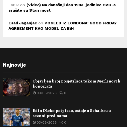
Faruk
on
(Video) Na današnji dan 1993. jedinice HVO-a
srušile su Stari most
Esad Jaganjac
on
POGLED IZ LONDONA: GOOD FRIDAY
AGREEMENT KAO MODEL ZA BiH
Najnovije
Objavljen broj posjetilaca tokom Merlinovih
koncerata
03/08/2026
0
Edin Džeko potpisao, ostaje u Schalkeu u
sezoni pred nama
03/08/2026
0