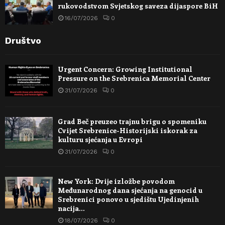
rukovodstvom Svjetskog saveza dijaspore BiH
16/07/2026
0
Društvo
Urgent Concern: Growing Institutional
Pressure on the Srebrenica Memorial Center
31/07/2026
0
Grad Beč preuzeo trajnu brigu o spomeniku
Cvijet Srebrenice-Historijski iskorak za
kulturu sjećanja u Evropi
31/07/2026
0
New York: Dvije izložbe povodom
Međunarodnog dana sjećanja na genocid u
Srebrenici ponovo u sjedištu Ujedinjenih
nacija…
18/07/2026
0