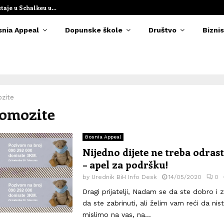
staje u Schalkeu u…
Elvedina Muzaf
snia Appeal
Dopunske škole
Društvo
Biznis
zite
Pomozite
Bosnia Appeal
Nijedno dijete ne treba odras
– apel za podršku!
by
Urednik BiH Info Desk
14/05/2020
0
Dragi prijatelji, Nadam se da ste dobro i
da ste zabrinuti, ali želim vam reći da nis
mislimo na vas, na...