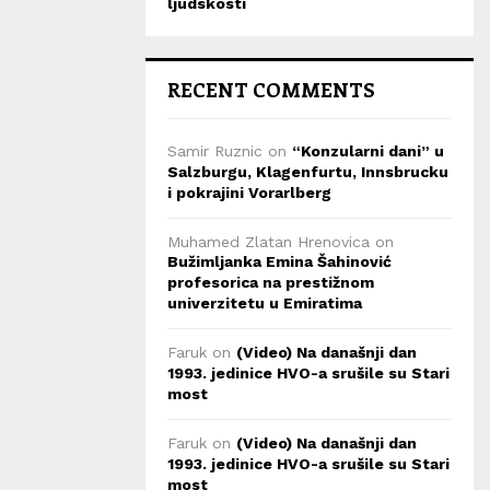
ljudskosti
RECENT COMMENTS
Samir Ruznic
on
“Konzularni dani” u
Salzburgu, Klagenfurtu, Innsbrucku
i pokrajini Vorarlberg
Muhamed Zlatan Hrenovica
on
Bužimljanka Emina Šahinović
profesorica na prestižnom
univerzitetu u Emiratima
Faruk
on
(Video) Na današnji dan
1993. jedinice HVO-a srušile su Stari
most
Faruk
on
(Video) Na današnji dan
1993. jedinice HVO-a srušile su Stari
most