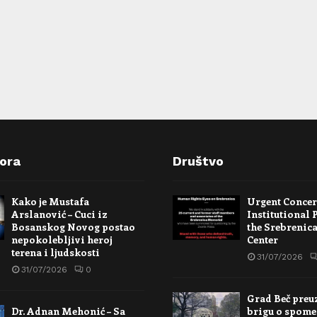
pora
Društvo
Kako je Mustafa
Urgent Conce
Arslanović – Cuci iz
Institutional 
Bosanskog Novog postao
the Srebrenic
nepokolebljivi heroj
Center
terena i ljudskosti
31/07/2026
31/07/2026
0
Grad Beč preu
Dr. Adnan Mehonić – Sa
brigu o spome