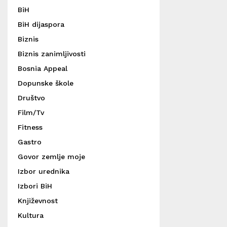
BiH
BiH dijaspora
Biznis
Biznis zanimljivosti
Bosnia Appeal
Dopunske škole
Društvo
Film/Tv
Fitness
Gastro
Govor zemlje moje
Izbor urednika
Izbori BiH
Književnost
Kultura