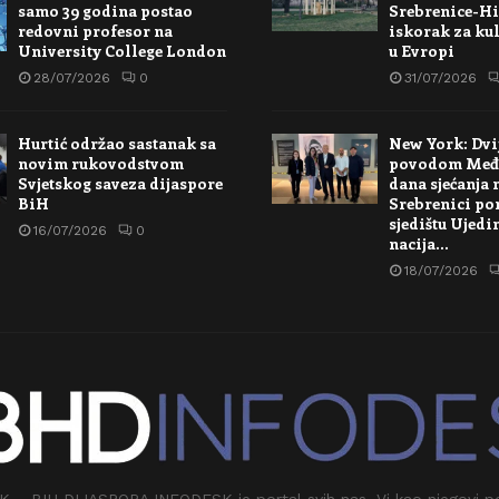
samo 39 godina postao
Srebrenice-Hi
redovni profesor na
iskorak za kul
University College London
u Evropi
28/07/2026
0
31/07/2026
Hurtić održao sastanak sa
New York: Dvi
novim rukovodstvom
povodom Međ
Svjetskog saveza dijaspore
dana sjećanja 
BiH
Srebrenici po
sjedištu Ujedi
16/07/2026
0
nacija…
18/07/2026