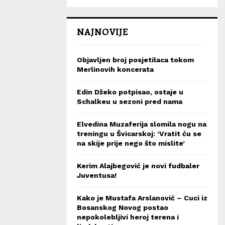
NAJNOVIJE
Objavljen broj posjetilaca tokom
Merlinovih koncerata
Edin Džeko potpisao, ostaje u
Schalkeu u sezoni pred nama
Elvedina Muzaferija slomila nogu na
treningu u Švicarskoj: ‘Vratit ću se
na skije prije nego što mislite’
Kerim Alajbegović je novi fudbaler
Juventusa!
Kako je Mustafa Arslanović – Cuci iz
Bosanskog Novog postao
nepokolebljivi heroj terena i