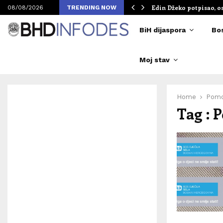
om Merlinovih koncerata
Edin Džeko potpisao, o
08/08/2026
TRENDING NOW
BiH dijaspora
Bo
Moj stav
Home
Pomo
Tag : 