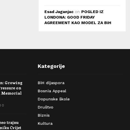
Esad Jaganjac
on
POGLED IZ
LONDONA: GOOD FRIDAY
AGREEMENT KAO MODEL ZA BiH
Kategorije
rn: Growing
BiH dijaspora
Pressure on
Bosnia Appeal
a Memorial
Dopunske škole
0
Društvo
Biznis
zeo trajnu
Kultura
niku Cvijet