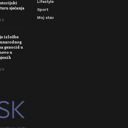
Lifestyle
storijski
turu sjećanja
Sport
Moj stav
0
je izložbe
unarodnog
na genocid u
novo u
njenih
0