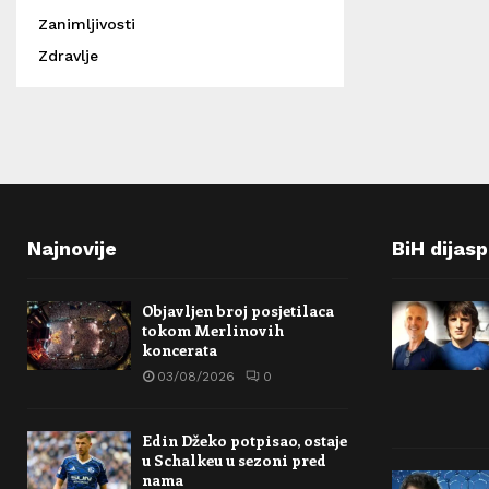
Zanimljivosti
Zdravlje
Najnovije
BiH dijas
Objavljen broj posjetilaca
tokom Merlinovih
koncerata
03/08/2026
0
Edin Džeko potpisao, ostaje
u Schalkeu u sezoni pred
nama