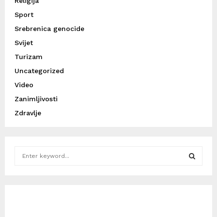
Religija
Sport
Srebrenica genocide
Svijet
Turizam
Uncategorized
Video
Zanimljivosti
Zdravlje
S
e
a
S
r
c
E
h
f
A