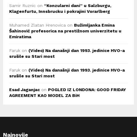
Samir Ruznic
on
“Konzularni dani” u Salzburgu,
Klagenfurtu, Innsbrucku i pokrajini Vorarlberg
Muhamed Zlatan Hrenovica
on
Bužimljanka Emina
Šahinović profesorica na prestižnom univerzitetu u
Emiratima
Faruk
on
(Video) Na današnji dan 1993. jedinice HVO-a
srušile su Stari most
Faruk
on
(Video) Na današnji dan 1993. jedinice HVO-a
srušile su Stari most
Esad Jaganjac
on
POGLED IZ LONDONA: GOOD FRIDAY
AGREEMENT KAO MODEL ZA BiH
Najnovije