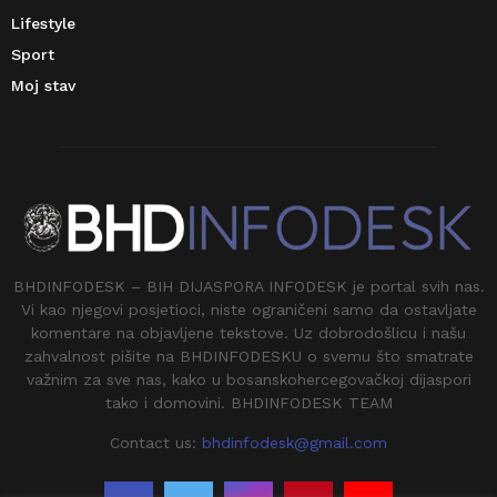
Lifestyle
Sport
Moj stav
BHDINFODESK – BIH DIJASPORA INFODESK je portal svih nas.
Vi kao njegovi posjetioci, niste ograničeni samo da ostavljate
komentare na objavljene tekstove. Uz dobrodošlicu i našu
zahvalnost pišite na BHDINFODESKU o svemu što smatrate
važnim za sve nas, kako u bosanskohercegovačkoj dijaspori
tako i domovini. BHDINFODESK TEAM
Contact us:
bhdinfodesk@gmail.com