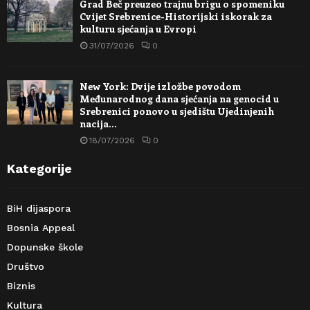
Grad Beč preuzeo trajnu brigu o spomeniku
Cvijet Srebrenice-Historijski iskorak za
kulturu sjećanja u Evropi
31/07/2026
0
New York: Dvije izložbe povodom
Međunarodnog dana sjećanja na genocid u
Srebrenici ponovo u sjedištu Ujedinjenih
nacija…
18/07/2026
0
Kategorije
BiH dijaspora
Bosnia Appeal
Dopunske škole
Društvo
Biznis
Kultura