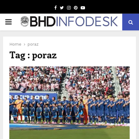
Facebook
Twitter
Instagram
Pinterest
Youtube
PRIMARY
MENU
Home
poraz
Tag : poraz