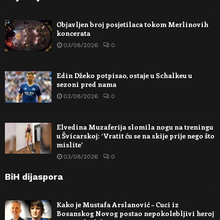
Objavljen broj posjetilaca tokom Merlinovih
koncerata
03/08/2026
0
Edin Džeko potpisao, ostaje u Schalkeu u
sezoni pred nama
03/08/2026
0
Elvedina Muzaferija slomila nogu na treningu
u Švicarskoj: ‘Vratit ću se na skije prije nego što
mislite’
03/08/2026
0
BiH dijaspora
Kako je Mustafa Arslanović – Cuci iz
Bosanskog Novog postao nepokolebljivi heroj