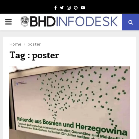
Facebook
Twitter
Instagram
Pinterest
Youtube
PRIMARY
MENU
Home
poster
Tag : poster