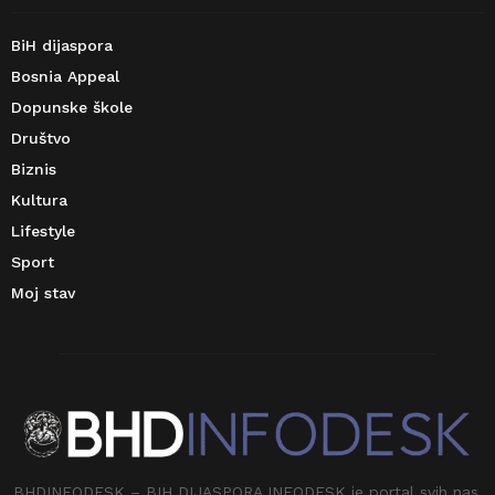
BiH dijaspora
Bosnia Appeal
Dopunske škole
Društvo
Biznis
Kultura
Lifestyle
Sport
Moj stav
BHDINFODESK – BIH DIJASPORA INFODESK je portal svih nas.