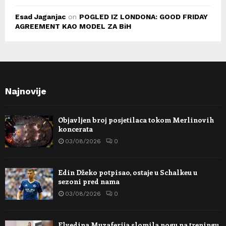
Esad Jaganjac
on
POGLED IZ LONDONA: GOOD FRIDAY
AGREEMENT KAO MODEL ZA BiH
Najnovije
Objavljen broj posjetilaca tokom Merlinovih
koncerata
03/08/2026
0
Edin Džeko potpisao, ostaje u Schalkeu u
sezoni pred nama
03/08/2026
0
Elvedina Muzaferija slomila nogu na treningu