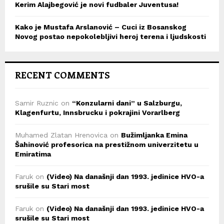
Kerim Alajbegović je novi fudbaler Juventusa!
Kako je Mustafa Arslanović – Cuci iz Bosanskog
Novog postao nepokolebljivi heroj terena i ljudskosti
RECENT COMMENTS
Samir Ruznic
on
“Konzularni dani” u Salzburgu,
Klagenfurtu, Innsbrucku i pokrajini Vorarlberg
Muhamed Zlatan Hrenovica
on
Bužimljanka Emina
Šahinović profesorica na prestižnom univerzitetu u
Emiratima
Faruk
on
(Video) Na današnji dan 1993. jedinice HVO-a
srušile su Stari most
Faruk
on
(Video) Na današnji dan 1993. jedinice HVO-a
srušile su Stari most