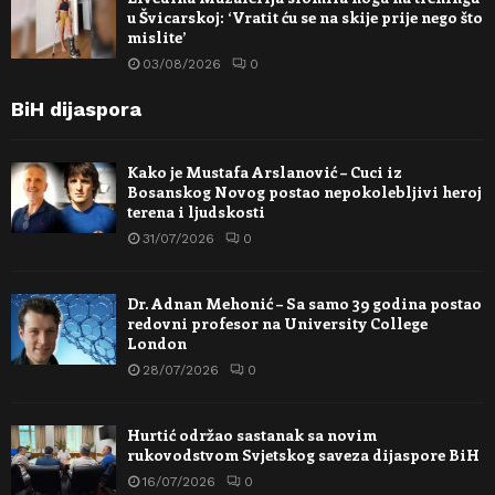
u Švicarskoj: ‘Vratit ću se na skije prije nego što
mislite’
03/08/2026
0
BiH dijaspora
Kako je Mustafa Arslanović – Cuci iz
Bosanskog Novog postao nepokolebljivi heroj
terena i ljudskosti
31/07/2026
0
Dr. Adnan Mehonić – Sa samo 39 godina postao
redovni profesor na University College
London
28/07/2026
0
Hurtić održao sastanak sa novim
rukovodstvom Svjetskog saveza dijaspore BiH
16/07/2026
0