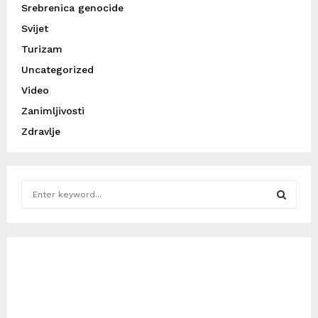
Srebrenica genocide
Svijet
Turizam
Uncategorized
Video
Zanimljivosti
Zdravlje
S
e
a
S
r
c
E
h
f
A
o
r
R