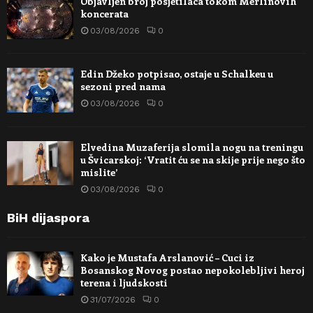
Objavljen broj posjetilaca tokom Merlinovih
koncerata
03/08/2026
0
Edin Džeko potpisao, ostaje u Schalkeu u
sezoni pred nama
03/08/2026
0
Elvedina Muzaferija slomila nogu na treningu
u Švicarskoj: ‘Vratit ću se na skije prije nego što
mislite’
03/08/2026
0
BiH dijaspora
Kako je Mustafa Arslanović – Cuci iz
Bosanskog Novog postao nepokolebljivi heroj
terena i ljudskosti
31/07/2026
0