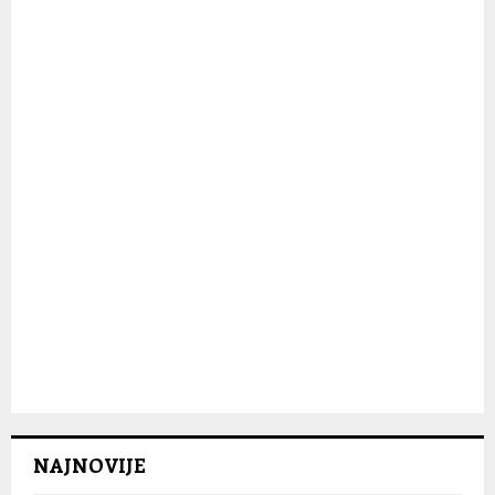
:
C
H
NAJNOVIJE