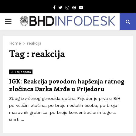
Facebook
Twitter
Instagram
Pinterest
Youtube
PRIMARY
MENU
Home
reakcija
Tag : reakcija
BiH dijaspora
IGK: Reakcija povodom hapšenja ratnog
zločinca Darka Mrđe u Prijedoru
Zbog izvršenog genocida općina Prijedor je prva u BiH
po veličini zločina, po broju nestalih osoba, po broju
masovnih grobnica, po broju koncentracionih logora
smrti,...