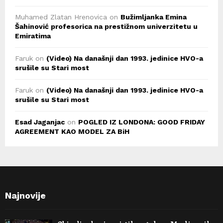
Muhamed Zlatan Hrenovica
on
Bužimljanka Emina
Šahinović profesorica na prestižnom univerzitetu u
Emiratima
Faruk
on
(Video) Na današnji dan 1993. jedinice HVO-a
srušile su Stari most
Faruk
on
(Video) Na današnji dan 1993. jedinice HVO-a
srušile su Stari most
Esad Jaganjac
on
POGLED IZ LONDONA: GOOD FRIDAY
AGREEMENT KAO MODEL ZA BiH
Najnovije