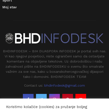
Sport
Moj stav
BHDINFODESK – BIH DIJASPORA INFODESK je portal svih nas.
Vi kao njegovi posjetioci, niste ograničeni samo da ostavljate
komentare na objavljene tekstove. Uz dobrodošlicu i našu
zahvalnost pišite na BHDINFODESKU o svemu što smatrate
važnim za sve nas, kako u bosanskohercegovačkoj dijaspori
tako i domovini. BHDINFODESK TEAM
Contact us:
bhdinfodesk@gmail.com
Koristimo kolačiće (cookies) za pružanje boljeg