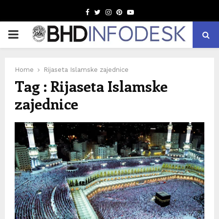
Facebook
Twitter
Instagram
Pinterest
Youtube
PRIMARY
MENU
Home
Rijaseta Islamske zajednice
Tag : Rijaseta Islamske
zajednice