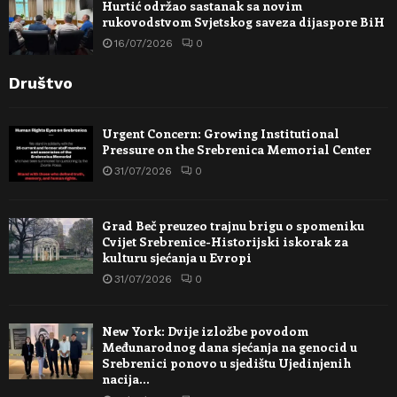
Hurtić održao sastanak sa novim
rukovodstvom Svjetskog saveza dijaspore BiH
16/07/2026
0
Društvo
Urgent Concern: Growing Institutional
Pressure on the Srebrenica Memorial Center
31/07/2026
0
Grad Beč preuzeo trajnu brigu o spomeniku
Cvijet Srebrenice-Historijski iskorak za
kulturu sjećanja u Evropi
31/07/2026
0
New York: Dvije izložbe povodom
Međunarodnog dana sjećanja na genocid u
Srebrenici ponovo u sjedištu Ujedinjenih
nacija…