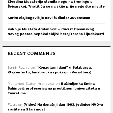
Elvedina Muzaferija slomila nogu na treningu u
Švicarskoj: ‘Vratit ću se na skije prije nego što mislite’
Kerim Alajbegović je novi fudbaler Juventusa!
Kako je Mustafa Arslanović – Cuci iz Bosanskog
Novog postao nepokolebljivi heroj terena i ljudskosti
RECENT COMMENTS
Samir Ruznic
on
“Konzularni dani” u Salzburgu,
Klagenfurtu, Innsbrucku i pokrajini Vorarlberg
Muhamed Zlatan Hrenovica
on
Bužimljanka Emina
Šahinović profesorica na prestižnom univerzitetu u
Emiratima
Faruk
on
(Video) Na današnji dan 1993. jedinice HVO-a
srušile su Stari most