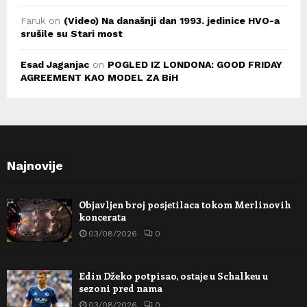
Faruk
on
(Video) Na današnji dan 1993. jedinice HVO-a
srušile su Stari most
Esad Jaganjac
on
POGLED IZ LONDONA: GOOD FRIDAY
AGREEMENT KAO MODEL ZA BiH
Najnovije
Objavljen broj posjetilaca tokom Merlinovih
koncerata
03/08/2026
0
Edin Džeko potpisao, ostaje u Schalkeu u
sezoni pred nama
03/08/2026
0