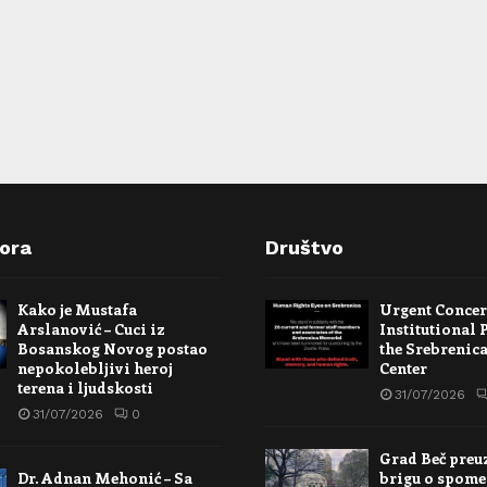
pora
Društvo
Kako je Mustafa
Urgent Conce
Arslanović – Cuci iz
Institutional 
Bosanskog Novog postao
the Srebrenic
nepokolebljivi heroj
Center
terena i ljudskosti
31/07/2026
31/07/2026
0
Grad Beč preu
Dr. Adnan Mehonić – Sa
brigu o spome