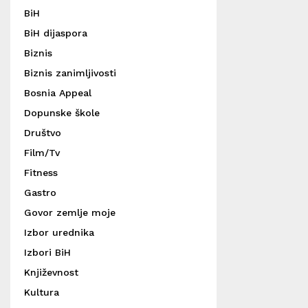
BiH
BiH dijaspora
Biznis
Biznis zanimljivosti
Bosnia Appeal
Dopunske škole
Društvo
Film/Tv
Fitness
Gastro
Govor zemlje moje
Izbor urednika
Izbori BiH
Književnost
Kultura