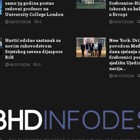
samo 39 godina postao
Srebrenice-Hi
redovni profesor na
iskorak za kul
University College London
u Evropi
28/07/2026
0
31/07/2026
Hurtić održao sastanak sa
New York: Dvi
novim rukovodstvom
povodom Međ
Svjetskog saveza dijaspore
dana sjećanja 
BiH
Srebrenici po
sjedištu Ujedi
16/07/2026
0
nacija…
18/07/2026