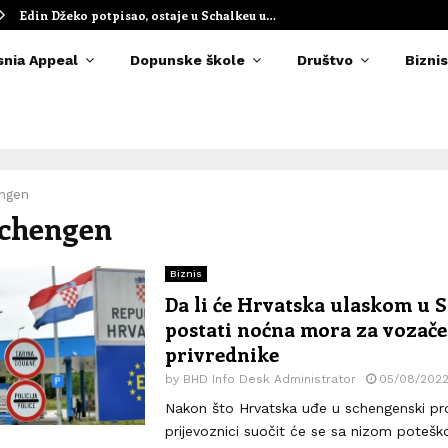
Edin Džeko potpisao, ostaje u Schalkeu u…
snia Appeal
Dopunske škole
Društvo
Biznis
ngen
Schengen
Biznis
Da li će Hrvatska ulaskom u 
postati noćna mora za vozače
privrednike
by
BHD Info Desk Administrator
05/08/202
Nakon što Hrvatska uđe u schengenski pro
prijevoznici suočit će se sa nizom poteško