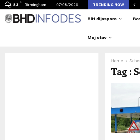
C
vljen broj posjetilaca tokom Merlinovih koncerata
Birmingham
07/08/2026
TRENDING NOW
8.3
BiH dijaspora
Bo
Moj stav
Home
Sche
Tag : 