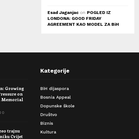
Esad Jaganjac
on
POGLED IZ
LONDONA: GOOD FRIDAY
AGREEMENT KAO MODEL ZA BiH
Kategorije
rn: Growing
BiH dijaspora
Pressure on
Bosnia Appeal
a Memorial
Dopunske škole
0
Društvo
Biznis
zeo trajnu
Kultura
niku Cvijet