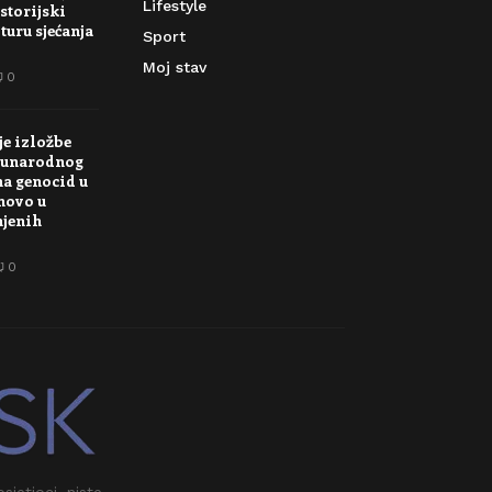
Lifestyle
storijski
turu sjećanja
Sport
Moj stav
0
je izložbe
unarodnog
na genocid u
novo u
njenih
0