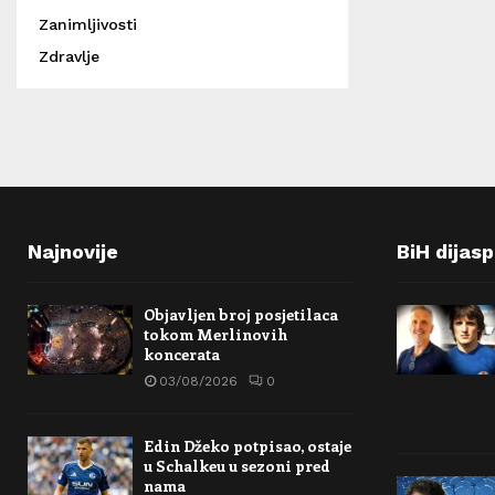
Zanimljivosti
Zdravlje
Najnovije
BiH dijas
Objavljen broj posjetilaca
tokom Merlinovih
koncerata
03/08/2026
0
Edin Džeko potpisao, ostaje
u Schalkeu u sezoni pred
nama