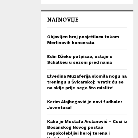
NAJNOVIJE
Objavljen broj posjetilaca tokom
Merlinovih koncerata
Edin Džeko potpisao, ostaje u
Schalkeu u sezoni pred nama
Elvedina Muzaferija slomila nogu na
treningu u Švicarskoj: ‘Vratit ću se
na skije prije nego što mislite’
Kerim Alajbegović je novi fudbaler
Juventusa!
Kako je Mustafa Arslanović – Cuci iz
Bosanskog Novog postao
nepokolebljivi heroj terena i