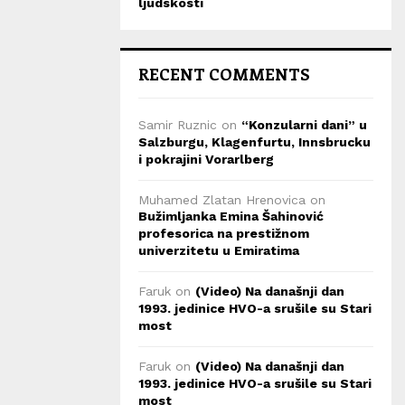
ljudskosti
RECENT COMMENTS
Samir Ruznic
on
“Konzularni dani” u
Salzburgu, Klagenfurtu, Innsbrucku
i pokrajini Vorarlberg
Muhamed Zlatan Hrenovica
on
Bužimljanka Emina Šahinović
profesorica na prestižnom
univerzitetu u Emiratima
Faruk
on
(Video) Na današnji dan
1993. jedinice HVO-a srušile su Stari
most
Faruk
on
(Video) Na današnji dan
1993. jedinice HVO-a srušile su Stari
most