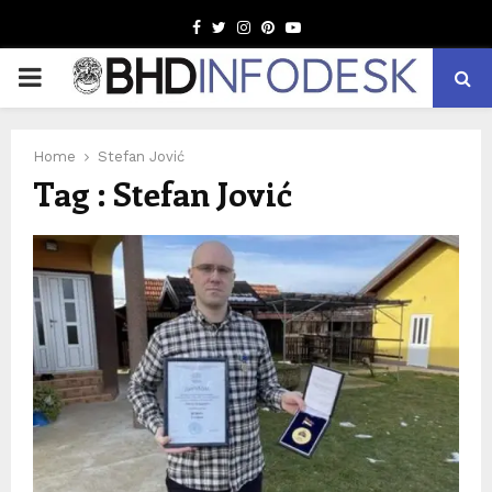
Facebook
Twitter
Instagram
Pinterest
Youtube
PRIMARY
MENU
Home
Stefan Jović
Tag : Stefan Jović