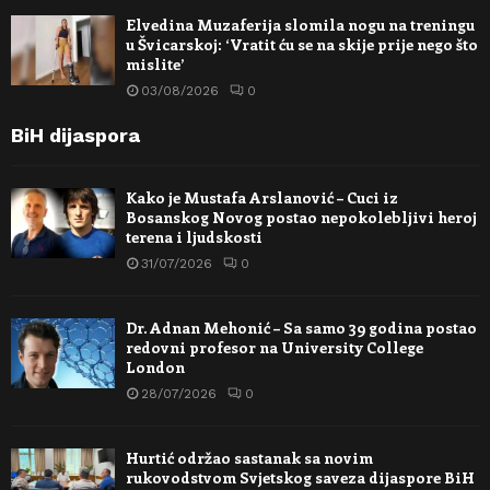
Elvedina Muzaferija slomila nogu na treningu
u Švicarskoj: ‘Vratit ću se na skije prije nego što
mislite’
03/08/2026
0
BiH dijaspora
Kako je Mustafa Arslanović – Cuci iz
Bosanskog Novog postao nepokolebljivi heroj
terena i ljudskosti
31/07/2026
0
Dr. Adnan Mehonić – Sa samo 39 godina postao
redovni profesor na University College
London
28/07/2026
0
Hurtić održao sastanak sa novim
rukovodstvom Svjetskog saveza dijaspore BiH