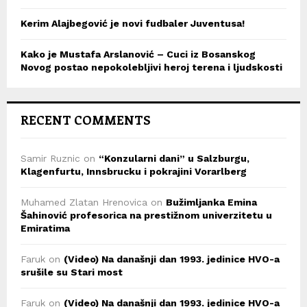
Kerim Alajbegović je novi fudbaler Juventusa!
Kako je Mustafa Arslanović – Cuci iz Bosanskog
Novog postao nepokolebljivi heroj terena i ljudskosti
RECENT COMMENTS
Samir Ruznic
on
“Konzularni dani” u Salzburgu,
Klagenfurtu, Innsbrucku i pokrajini Vorarlberg
Muhamed Zlatan Hrenovica
on
Bužimljanka Emina
Šahinović profesorica na prestižnom univerzitetu u
Emiratima
Faruk
on
(Video) Na današnji dan 1993. jedinice HVO-a
srušile su Stari most
Faruk
on
(Video) Na današnji dan 1993. jedinice HVO-a