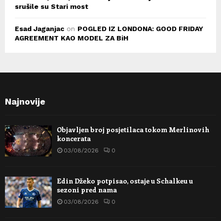
srušile su Stari most
Esad Jaganjac
on
POGLED IZ LONDONA: GOOD FRIDAY
AGREEMENT KAO MODEL ZA BiH
Najnovije
Objavljen broj posjetilaca tokom Merlinovih
koncerata
03/08/2026
0
Edin Džeko potpisao, ostaje u Schalkeu u
sezoni pred nama
03/08/2026
0