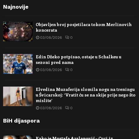
Najnovije
Objavljen broj posjetilaca tokom Merlinovih
koncerata
03/08/2026
0
Edin Džeko potpisao, ostaje u Schalkeu u
sezoni pred nama
03/08/2026
0
Elvedina Muzaferija slomila nogu na treningu
u Švicarskoj: ‘Vratit ću se na skije prije nego što
mislite’
03/08/2026
0
BiH dijaspora
Kako je Mustafa Arslanović – Cuci iz