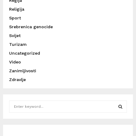
Regija
Religija
Sport
Srebrenica genocide
Svijet
Turizam
Uncategorized
Video
Zanimljivosti
Zdravlje
S
e
a
S
r
c
E
h