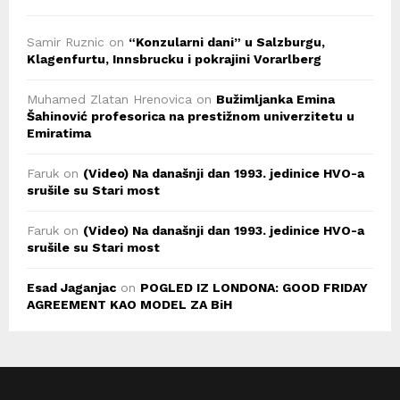
Samir Ruznic
on
“Konzularni dani” u Salzburgu,
Klagenfurtu, Innsbrucku i pokrajini Vorarlberg
Muhamed Zlatan Hrenovica
on
Bužimljanka Emina
Šahinović profesorica na prestižnom univerzitetu u
Emiratima
Faruk
on
(Video) Na današnji dan 1993. jedinice HVO-a
srušile su Stari most
Faruk
on
(Video) Na današnji dan 1993. jedinice HVO-a
srušile su Stari most
Esad Jaganjac
on
POGLED IZ LONDONA: GOOD FRIDAY
AGREEMENT KAO MODEL ZA BiH