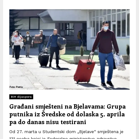
BiH dijaspora
Građani smješteni na Bjelavama: Grupa
putnika iz Švedske od dolaska 5. aprila
pa do danas nisu testirani
Od 27. marta u Studentski dom „Bjelave“ smještena je
131 osoba kojoj je Federalno ministarstvo zdravstva