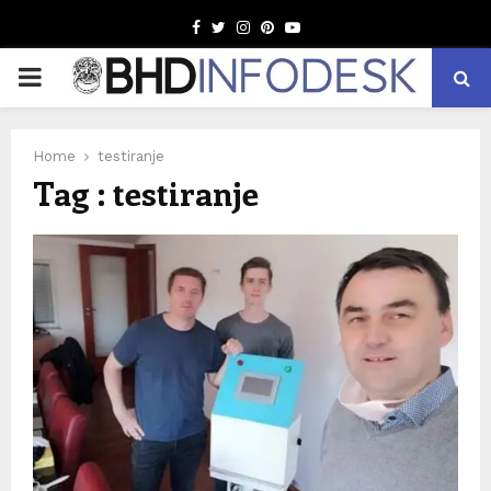
Facebook
Twitter
Instagram
Pinterest
Youtube
PRIMARY
MENU
Home
testiranje
Tag : testiranje