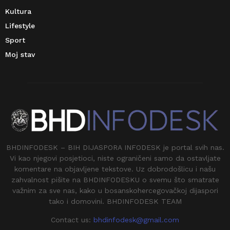
Kultura
Lifestyle
Sport
Moj stav
BHDINFODESK – BIH DIJASPORA INFODESK je portal svih nas.
Vi kao njegovi posjetioci, niste ograničeni samo da ostavljate
komentare na objavljene tekstove. Uz dobrodošlicu i našu
zahvalnost pišite na BHDINFODESKU o svemu što smatrate
važnim za sve nas, kako u bosanskohercegovačkoj dijaspori
tako i domovini. BHDINFODESK TEAM
Contact us:
bhdinfodesk@gmail.com